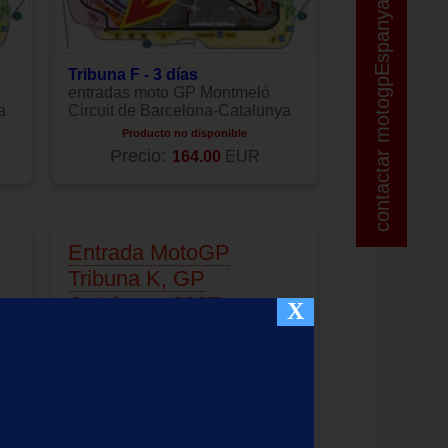
contactar motogpEspanya
contactar motogpEspanya
Tribuna F - 3 días
entradas moto GP Montmeló
a
Circuit de Barcelona-Catalunya
Producto no disponible
Precio:
164.00
EUR
Entrada MotoGP
Tribuna K, GP
Catalunya 2027
X