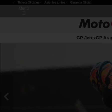
Tickets Oficiales
Asientos juntos
Garantía Oficial
Menú
☰
GP Jerez
GP Ara