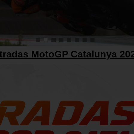
1
2
3
4
5
6
7
8
tradas MotoGP Catalunya 20