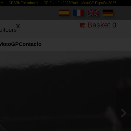
P
MotoGP
SBK
Entradas MotoGP España 2026
Packs MotoGP España 2026
Basket
0
MotoGP
Contacto