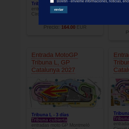
Boletín - envíeme informaciones, noticias, en
Tribuna G - 3 días
Tribuna
entradas moto GP Montmeló
Tribun
Circuit de Barcelona-Catalunya
entrad
Circuit
Producto no disponible
Precio:
164.00
EUR
P
Entrada MotoGP
Entr
Tribuna L, GP
Tribu
Catalunya 2027
Cata
Tribuna
Tribuna L - 3 días
Tribun
Tribuna cubierta
entrad
entradas moto GP Montmeló
Circuit