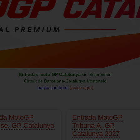
Entradas moto GP Catalunya
sin alojamiento
Circuit de Barcelona-Catalunya Montmeló
packs con hotel
(pulse aquí)
ada MotoGP
Entrada MotoGP
use, GP Catalunya
Tribuna A, GP
Catalunya 2027