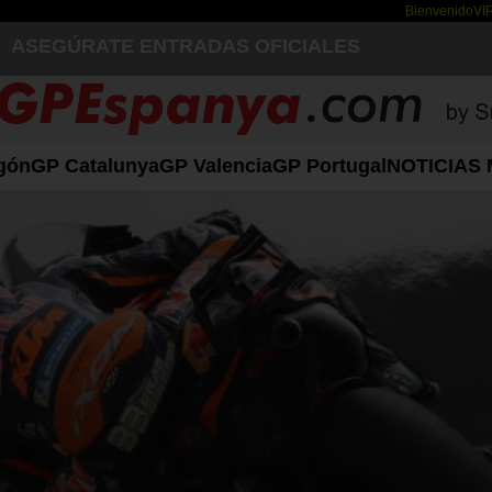
Bienvenido
VI
ASEGÚRATE ENTRADAS OFICIALES
gón
GP Catalunya
GP Valencia
GP Portugal
NOTICIAS 