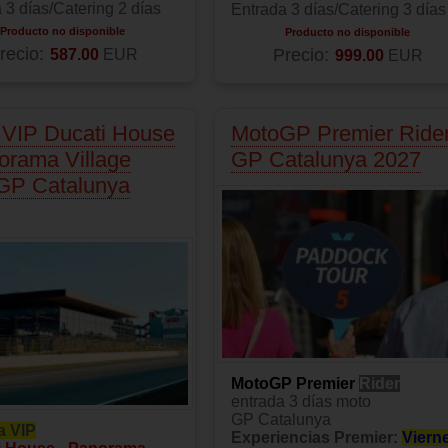
 3 días/Catering 2 días
Entrada 3 días/Catering 3 días
Producto no disponible
Producto no disponible
recio:
587.00
EUR
Precio:
999.00
EUR
 VIP Ducati House
MotoGP Premier Ride
orama Village
GP Catalunya 2027
GP Catalunya
MotoGP Premier
Rider
entrada 3 días moto
GP Catalunya
a VIP
Experiencias Premier:
Viern