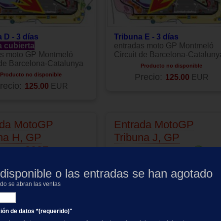
 D - 3 días
Tribuna E - 3 días
a cubierta
entradas moto GP Montmeló
as moto GP Montmeló
Circuit de Barcelona-Cataluny
 de Barcelona-Catalunya
Producto no disponible
Producto no disponible
Precio:
125.00
EUR
recio:
125.00
EUR
ada MotoGP
Entrada MotoGP
na H, GP
Tribuna J, GP
lunya 2027
Catalunya 2027
disponible o las entradas se han agotado
ndo se abran las ventas
ción de datos *(requerido)"