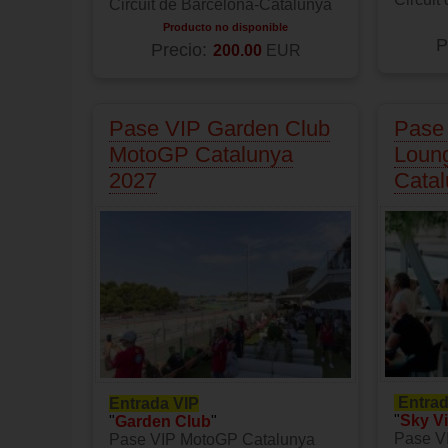
Circuit de Barcelona-Catalunya
Producto no disponible
P
Precio:
200.00
EUR
Pase VIP Garden Club
Pase
MotoGP Catalunya
Loun
2027
Cata
Entrad
Entrada VIP
"
Sky V
"
Garden Club
"
Pase V
Pase VIP MotoGP Catalunya