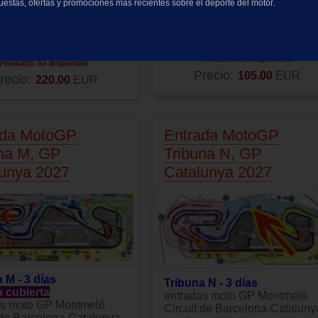
cuestas, ofertas y promociones más recientes sobre el deporte del motor.
 H - 3 días
Tribuna J - 3 días
a cubierta
entradas moto GP Montmeló
as moto GP Montmeló
Circuit de Barcelona-Cataluny
 de Barcelona-Catalunya
Producto no disponible
Producto no disponible
Precio:
105.00
EUR
recio:
220.00
EUR
ada MotoGP
Entrada MotoGP
na M, GP
Tribuna N, GP
lunya 2027
Catalunya 2027
 M - 3 días
Tribuna N - 3 días
a cubierta
entradas moto GP Montmeló
as moto GP Montmeló
Circuit de Barcelona-Cataluny
 de Barcelona-Catalunya