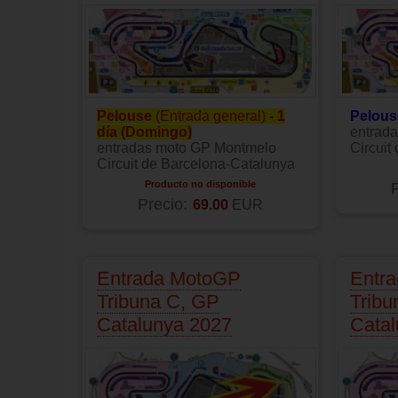
Pelouse
(Entrada general)
- 1
Pelouse
día (Domingo)
entrad
entradas moto GP Montmelo
Circuit
Circuit de Barcelona-Catalunya
Producto no disponible
P
Precio:
69.00
EUR
Entrada MotoGP
Entr
Tribuna C, GP
Tribu
Catalunya 2027
Cata