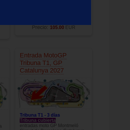
Tribuna K - 3 días
entradas moto GP Montmeló
Circuit de Barcelona-Catalunya
a
Producto no disponible
Precio:
105.00
EUR
Entrada MotoGP
Tribuna T1, GP
Catalunya 2027
Tribuna T1 - 3 días
Tribuna cubierta
entradas moto GP Montmeló
a