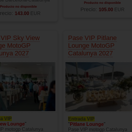
Producto no disponible
Producto no disponible
Precio:
105.00
EUR
recio:
143.00
EUR
 VIP Sky View
Pase VIP Pitlane
ge MotoGP
Lounge MotoGP
lunya 2027
Catalunya 2027
a VIP
Entrada VIP
iew Lounge
"
"
Pitlane Lounge
"
IP motogp Catalunya
Pase VIP motogp Catalunya