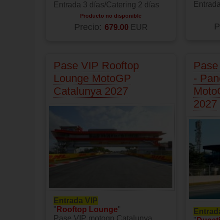
Entrada
Entrada 3 días/Catering 2 días
Producto no disponible
P
Precio:
679.00
EUR
Pase VIP Rooftop
Pase
Lounge MotoGP
- Pan
Catalunya 2027
Moto
2027
Entrada VIP
"
Rooftop Lounge
"
Entrad
Pase VIP motogp Catalunya