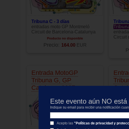
Tribuna C - 3 días
Tribuna
entradas moto GP Montmeló
Tribun
Circuit de Barcelona-Catalunya
entrad
Circuit
Producto no disponible
Precio:
164.00
EUR
P
Entrada MotoGP
Entr
Tribuna G, GP
Tribu
Catalunya 2027
Cata
Este evento aún NO está 
Indique su email para recibir una notificación cua
Acepto las
"Políticas de privacidad y protec