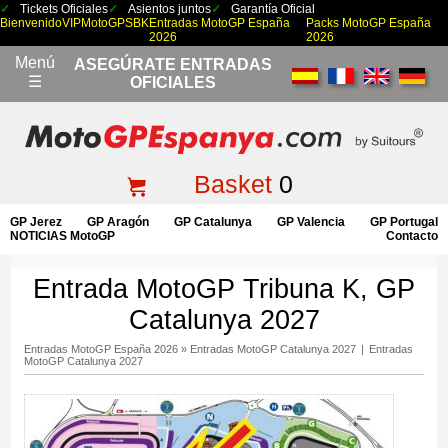
Tickets Oficiales
Asientos juntos
Garantía Oficial
Bienvenido
VIP
MotoGP
SBK
Entradas MotoGP España
Packs MotoGP España
2026
2026
Menú
ASEGÚRATE ENTRADAS
☰
OFICIALES
Basket
0
GP Jerez
GP Aragón
GP Catalunya
GP Valencia
GP Portugal
NOTICIAS MotoGP
Contacto
Entrada MotoGP Tribuna K, GP
Catalunya 2027
Entradas MotoGP España 2026
»
Entradas MotoGP Catalunya 2027
|
Entradas
MotoGP Catalunya 2027