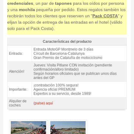
credenciales
, un par de
tapones
para los oídos por persona
y una
mochila
pequeña por pedido. Estos regalos también los
recibirán todos los clientes que reserven un "
Pack COSTA
" y
elijan la opción de entrega de las entradas en el hotel (válido
solo para el Pack Costa).
Características del producto
Entrada MotoGP Tribuna K, GP Catalunya 2027 - Características del
Entrada MotoGP Montmelo de 3 días
producto
Entrada:
Circuit de Barcelona-Catalunya
Gran Premio de Cataluña de motociclismo
Jueves: Visita Pitlane CON invitación (pendiente
confirmación/aforo limitado)
Atención!
Según horarios oficiales que se publican unos días
antes del GP
¡contratación 100% segura!
Importante:
Agencia oficial PREMIUM
Expertos a su servicio, desde 1989!
Alquiler de
(pulse) aquí
coches
Entrada MotoGP Tribuna K, GP Catalunya 2027 - Gallery 4