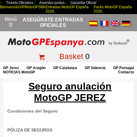
Tickets Oficiales
Asientos juntos
Garantía Oficial
Bienvenido
VIP
MotoGP
SBK
Entradas MotoGP España
Packs MotoGP España
2026
2026
Menú
ASEGÚRATE ENTRADAS
☰
OFICIALES
Basket
0
GP Jerez
GP Aragón
GP Catalunya
GP Valencia
GP Portugal
NOTICIAS MotoGP
Contacto
Seguro anulación
MotoGP JEREZ
Condiciones del Seguro
PÓLIZA DE SEGUROS