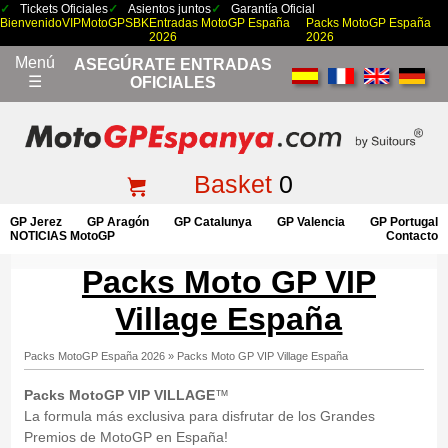
Tickets Oficiales
Asientos juntos
Garantía Oficial
Bienvenido
VIP
MotoGP
SBK
Entradas MotoGP España
Packs MotoGP España
2026
2026
Menú
ASEGÚRATE ENTRADAS
☰
OFICIALES
Basket
0
GP Jerez
GP Aragón
GP Catalunya
GP Valencia
GP Portugal
NOTICIAS MotoGP
Contacto
Packs Moto GP VIP
Village España
Packs MotoGP España 2026
»
Packs Moto GP VIP Village España
Packs MotoGP VIP VILLAGE
™
La formula más exclusiva para disfrutar de los Grandes
Premios de MotoGP en España!