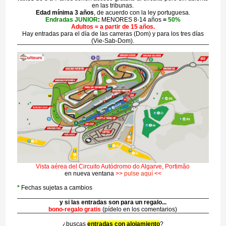
en las tribunas.
Edad mínima 3 años
, de acuerdo con la ley portuguesa.
Endradas JUNIOR
:
MENORES 8-14 años
=
50%
Adultos = a partir de 15 años.
Hay entradas para el día de las carreras (Dom) y para los tres días
(Vie-Sab-Dom).
Vista aérea del Circuito Autódromo do Algarve, Portimão
en nueva ventana
>>
pulse aquí
<<
*
Fechas sujetas a cambios
y si las entradas son para un regalo...
bono-regalo gratis
(pídelo en los comentarios)
¿buscas
entradas con alojamiento
?