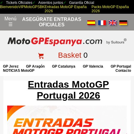
Tickets Oficiales
Asientos juntos
Garantía Oficial
Bienvenido
VIP
MotoGP
SBK
Entradas MotoGP España
Packs MotoGP España
2026
2026
Menú
ASEGÚRATE ENTRADAS
☰
OFICIALES
Basket
0
GP Jerez
GP Aragón
GP Catalunya
GP Valencia
GP Portugal
NOTICIAS MotoGP
Contacto
Entradas MotoGP
Portugal 2026