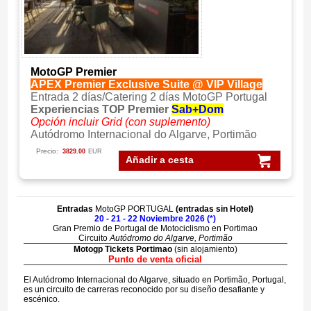
MotoGP Premier
APEX Premier Exclusive Suite @ VIP Village
Entrada 2 días/Catering 2 días MotoGP Portugal
Experiencias TOP Premier
Sab+Dom
Opción incluir Grid (con suplemento)
Autódromo Internacional do Algarve, Portimão
Precio:
3829.00
EUR
Añadir a cesta
Entradas
MotoGP PORTUGAL
(
entradas sin
Hotel)
20 - 21 - 22 Noviembre 2026 (*)
Gran Premio de Portugal de Motociclismo en Portimao
Circuito
Autódromo do Algarve, Portimão
Motogp Tickets Portimao
(sin alojamiento)
Punto de venta oficial
El Autódromo Internacional do Algarve, situado en Portimão, Portugal,
es un circuito de carreras reconocido por su diseño desafiante y
escénico.