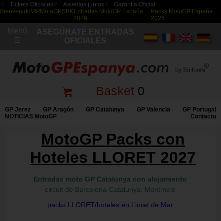
Tickets Oficiales
Asientos juntos
Garantía Oficial
Bienvenido
VIP
MotoGP
SBK
Entradas MotoGP España
Packs MotoGP España
2026
2026
Menú
ASEGÚRATE ENTRADAS
☰
OFICIALES
Basket
0
GP Jerez
GP Aragón
GP Catalunya
GP Valencia
GP Portugal
NOTICIAS MotoGP
Contacto
MotoGP Packs con
Hoteles LLORET 2027
Entradas moto GP Catalunya
con alojamiento
circuit de Barcelona-Catalunya, Montmeló
packs LLORET/hoteles en Lloret de Mar