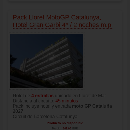
Pack Lloret MotoGP Catalunya,
Hotel Gran Garbi 4* / 2 noches m.p.
Hotel de
4 estrellas
ubicado en Lloret de Mar
Distancia al circuito:
45 minutos
Pack incluye hotel y entrada
moto GP Cataluña
2027
Circuit de Barcelona-Catalunya
Producto no disponible
Precio:
209.00
EUR