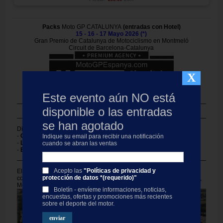
Packs
Moto GP CATALUNYA
(entradas con Hotel)
15 - 16 - 17 Mayo 2026 (*)
Gran Premio de Catalunya de Motociclismo en Montmeló
Circuit de Barcelona-Catalunya
X
Este evento aún NO está
Tickets motogp con alojamiento
disponible o las entradas
Punto de venta oficial
se han agotado
Distancia del hotel al circuito (+/-) de los 3 destinos:
-
COSTA
(Calella-Malgrat) =35-40 min
Indique su email para recibir una notificación
-
LLORET
=45 min
cuando se abran las ventas
-
BARCELONA
=25-30 min
Acepto las
"Políticas de privacidad y
El Circuit de Barcelona-Catalunya fue inaugurado en 1991 y es
protección de datos *(requerido)"
conocido por ser el hogar del Gran Premio de España de Fórmula 1,
MotoGP y las carreras de WorldSBK.
Boletín - envíeme informaciones, noticias,
encuestas, ofertas y promociones más recientes
sobre el deporte del motor.