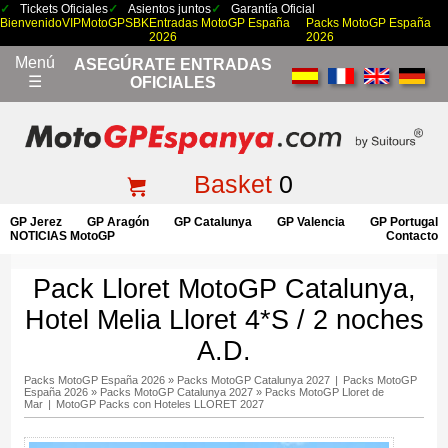
Tickets Oficiales
Asientos juntos
Garantía Oficial
Bienvenido
VIP
MotoGP
SBK
Entradas MotoGP España
Packs MotoGP España
2026
2026
Menú
ASEGÚRATE ENTRADAS
☰
OFICIALES
Basket
0
GP Jerez
GP Aragón
GP Catalunya
GP Valencia
GP Portugal
NOTICIAS MotoGP
Contacto
Pack Lloret MotoGP Catalunya,
Hotel Melia Lloret 4*S / 2 noches
A.D.
Packs MotoGP España 2026
»
Packs MotoGP Catalunya 2027
|
Packs MotoGP
España 2026
»
Packs MotoGP Catalunya 2027
»
Packs MotoGP Lloret de
Mar
|
MotoGP Packs con Hoteles LLORET 2027