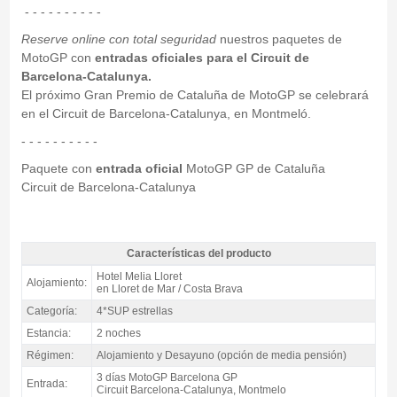
- - - - - - - - - -
Reserve online con total seguridad
nuestros paquetes de
MotoGP con
entradas oficiales para el Circuit de
Barcelona-Catalunya.
El próximo Gran Premio de Cataluña de MotoGP se celebrará
en el Circuit de Barcelona-Catalunya, en Montmeló.
- - - - - - - - - -
Paquete con
entrada oficial
MotoGP GP de Cataluña
Circuit de Barcelona-Catalunya
Características del producto
Pack Lloret MotoGP Catalunya, Hotel Melia Lloret 4*S / 2 noches A.D. -
Hotel Melia Lloret
Alojamiento:
Características del producto
en Lloret de Mar / Costa Brava
Categoría:
4*SUP estrellas
Estancia:
2 noches
Régimen:
Alojamiento y Desayuno (opción de media pensión)
3 días MotoGP Barcelona GP
Entrada:
Circuit Barcelona-Catalunya, Montmelo