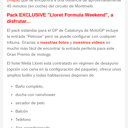
(mapa)
que se encuentra a una distancia de aproximadamente
45 minutos (en coche) del circuito de Montmeló.
Pack EXCLUSIVE "Lloret Formula Weekend", a
disfrutar...
El pack estándar para el GP de Catalunya de MotoGP incluye
la entrada “Pelouse” pero se puede configurar con cualquier
tribuna. Gracias a
nuestras fotos
y
nuestros videos
es
mucho más fácil de encontrar la
entrada perfecta
para este
Gran Premio de motogp.
El hotel Melià Lloret está contratado en régimen de desayuno
(opción con cena en la configuración del paquete), ofrece unos
amplios bufés y todas habitaciones disponen de:
Baño completo,
ducha con rainshower
secador de pelo
Balcón
Teléfono
Aire acondicionado