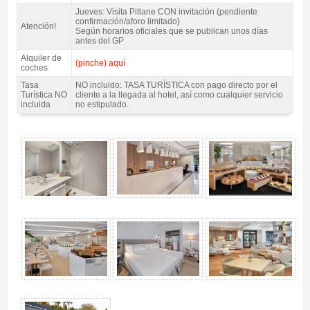
Jueves: Visita Pitlane CON invitación (pendiente
confirmación/aforo limitado)
Atención!
Según horarios oficiales que se publican unos días
antes del GP
Alquiler de
(pinche) aquí
coches
Tasa
NO incluido: TASA TURÍSTICA con pago directo por el
Turística NO
cliente a la llegada al hotel, así como cualquier servicio
incluida
no estipulado.
Pack Lloret MotoGP Catalunya, Hotel Melia Lloret 4*S / 2 noches A.D. -
Gallery 4