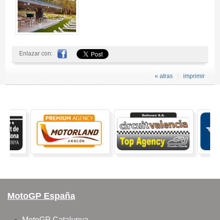
Enlazar con:
« atras
imprimir
MotoGP España
MotoGP Catalunya