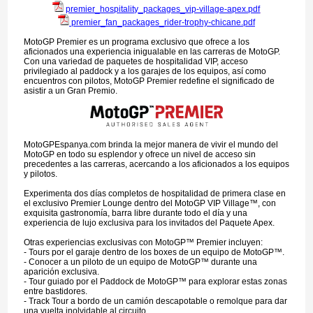
premier_hospitality_packages_vip-village-apex.pdf
premier_fan_packages_rider-trophy-chicane.pdf
MotoGP Premier es un programa exclusivo que ofrece a los
aficionados una experiencia inigualable en las carreras de MotoGP.
Con una variedad de paquetes de hospitalidad VIP, acceso
privilegiado al paddock y a los garajes de los equipos, así como
encuentros con pilotos, MotoGP Premier redefine el significado de
asistir a un Gran Premio.
MotoGPEspanya.com brinda la mejor manera de vivir el mundo del
MotoGP en todo su esplendor y ofrece un nivel de acceso sin
precedentes a las carreras, acercando a los aficionados a los equipos
y pilotos.
Experimenta dos días completos de hospitalidad de primera clase en
el exclusivo Premier Lounge dentro del MotoGP VIP Village™, con
exquisita gastronomía, barra libre durante todo el día y una
experiencia de lujo exclusiva para los invitados del Paquete Apex.
Otras experiencias exclusivas con MotoGP™ Premier incluyen:
- Tours por el garaje dentro de los boxes de un equipo de MotoGP™.
- Conocer a un piloto de un equipo de MotoGP™ durante una
aparición exclusiva.
- Tour guiado por el Paddock de MotoGP™ para explorar estas zonas
entre bastidores.
- Track Tour a bordo de un camión descapotable o remolque para dar
una vuelta inolvidable al circuito.