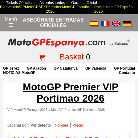
Tickets Oficiales
Asientos juntos
Garantía Oficial
Bienvenido
VIP
MotoGP
SBK
Entradas MotoGP España
Packs MotoGP España
2026
2026
Menú
ASEGÚRATE ENTRADAS
☰
OFICIALES
Basket
0
GP Jerez
GP Aragón
GP Catalunya
GP Valencia
GP Portugal
NOTICIAS MotoGP
Contacto
MotoGP Premier VIP
Portimao 2026
VIP MotoGP Portugal 2026
»
MotoGP Premier VIP Portimao 2026
Ordenar por:
Por defecto
Nombre
Precio