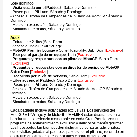
Sólo domingo
-
Visita guiada por el Paddock
, Sábado y Domingo
- Paseo por el Pit Lane, Sábado y Domingo
- Acceso al Trofeo de Campeones del Mundo de MotoGP, Sábado y
Domingo
- Motos en exposición, Sábado y Domingo
- Simulador de motos, Sábado y Domingo
Apex
- Entrada de 2 días (Sab+Dom)
- Acceso al MotoGP VIP Village
-
MotoGP Premier Lounge
o Suite Hospitality, Sab+Dom [
Exclusivo
]
-
Tour por el garaje de un equipo
, 1 día [
Exclusivo
]
-
Preguntas y respuestas con un piloto de MotoGP
, Sab o Dom
[
Exclusivo
]
-
Preguntas y respuestas con un director de equipo de MotoGP
,
Sab o Dom [
Exclusivo
]
-
Recorrido por la vía de servicio
, Sab o Dom [
Exclusivo
]
-
Libre acceso al Paddock
, Sab o Dom [
Exclusivo
]
- Paseo por el Pit Lane, Sábado y Domingo
- Acceso al Trofeo de Campeones del Mundo de MotoGP, Sábado y
Domingo
- Motos en exposición, Sábado y Domingo
- Simulador de motos, Sábado y Domingo
Cada paquete incluye actividades exclusivas. Los servicios del
MotoGP VIP Village y de MotoGP PREMIER están diseñados para
brindar una experiencia memorable en cada Gran Premio, con un
programa de entretenimiento exclusivo y deliciosos menús gourmet.
Los huéspedes también pueden disfrutar de ventajas adicionales,
como visitas guiadas al paddock, paseos por el pit lane, recorrido en
el circuito en camiones descapotables y aparcamiento VIP.