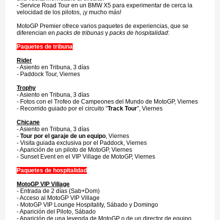
- Service Road Tour en un BMW X5 para experimentar de cerca la
velocidad de los pilotos, ¡y mucho más!
MotoGP Premier ofrece varios paquetes de experiencias, que se
diferencian en
packs de tribunas
y
packs de hospitalidad
:
Paquetes de tribuna
Rider
- Asiento en Tribuna, 3 días
- Paddock Tour, Viernes
Trophy
- Asiento en Tribuna, 3 días
- Fotos con el Trofeo de Campeones del Mundo de MotoGP, Viernes
- Recorrido guiado por el circuito “
Track Tour
”, Viernes
Chicane
- Asiento en Tribuna, 3 días
-
Tour por el garaje de un equipo
, Viernes
- Visita guiada exclusiva por el Paddock, Viernes
- Aparición de un piloto de MotoGP, Viernes
- Sunset Event en el VIP Village de MotoGP, Viernes
Paquetes de hospitalidad
MotoGP VIP Village
- Entrada de 2 días (Sab+Dom)
- Acceso al MotoGP VIP Village
- MotoGP VIP Lounge Hospitality, Sábado y Domingo
- Aparición del Piloto, Sábado
- Aparición de una leyenda de MotoGP o de un director de equipo,