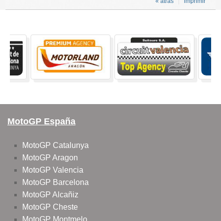
« atras
imprimir
MotoGP España
MotoGP Catalunya
MotoGP Aragon
MotoGP Valencia
MotoGP Barcelona
MotoGP Alcañiz
MotoGP Cheste
MotoGP Montmelo