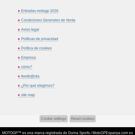
Entradas motogp 2026
Condiciones Generales de Venta
Aviso legal
Políticas de privacidad
Política de cookies
Empresa
cómo?
feedb@cks
¿Por qué elegirnos?
site map
Cookie settings
Reset cookies
MOTOGP™ es una marca registrada de Dorna Sports /
MotoGPEspanya.com
es