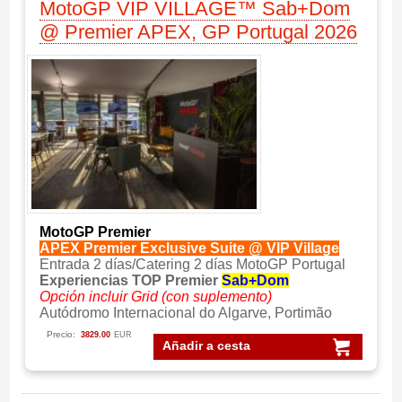
MotoGP VIP VILLAGE™ Sab+Dom
@ Premier APEX, GP Portugal 2026
MotoGP Premier
APEX Premier Exclusive Suite @ VIP Village
Entrada 2 días/Catering 2 días MotoGP Portugal
Experiencias TOP Premier
Sab+Dom
Opción incluir Grid (con suplemento)
Autódromo Internacional do Algarve, Portimão
Precio:
3829.00
EUR
Añadir a cesta