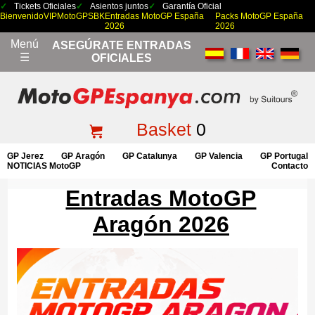
Tickets Oficiales
Asientos juntos
Garantía Oficial
Bienvenido
VIP
MotoGP
SBK
Entradas MotoGP España
Packs MotoGP España
2026
2026
Menú
ASEGÚRATE ENTRADAS
☰
OFICIALES
Basket
0
GP Jerez
GP Aragón
GP Catalunya
GP Valencia
GP Portugal
NOTICIAS MotoGP
Contacto
Entradas MotoGP
Aragón 2026