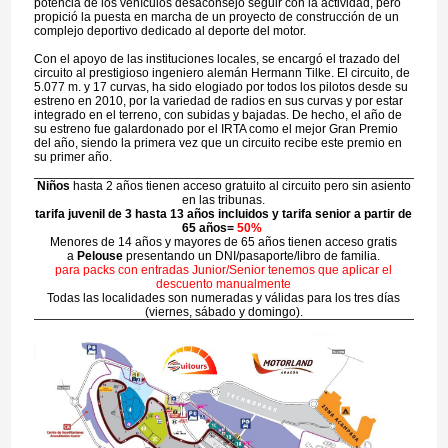
potencia de los vehículos desaconsejó seguir con la actividad, pero
propició la puesta en marcha de un proyecto de construcción de un
complejo deportivo dedicado al deporte del motor.
Con el apoyo de las instituciones locales, se encargó el trazado del
circuito al prestigioso ingeniero alemán Hermann Tilke. El circuito, de
5.077 m. y 17 curvas, ha sido elogiado por todos los pilotos desde su
estreno en 2010, por la variedad de radios en sus curvas y por estar
integrado en el terreno, con subidas y bajadas. De hecho, el año de
su estreno fue galardonado por el IRTA como el mejor Gran Premio
del año, siendo la primera vez que un circuito recibe este premio en
su primer año.
Niños
hasta 2 años tienen acceso gratuito al circuito pero sin asiento
en las tribunas.
tarifa juvenil de 3 hasta 13 años incluidos y tarifa senior a partir de
65 años=
50%
Menores de 14 años y mayores de 65 años tienen acceso gratis
a
Pelouse
presentando un DNI/pasaporte/libro de familia.
para packs con entradas Junior/Senior tenemos que aplicar el
descuento manualmente
Todas las localidades son numeradas y válidas para los tres días
(viernes, sábado y domingo).