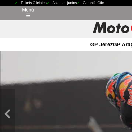
Tickets Oficiales
Asientos juntos
Garantía Oficial
Menú
☰
GP Jerez
GP Ara