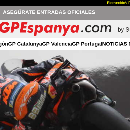
Bienvenido
VI
ASEGÚRATE ENTRADAS OFICIALES
gón
GP Catalunya
GP Valencia
GP Portugal
NOTICIAS 