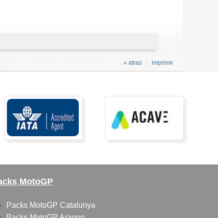
« atras
imprimir
acks MotoGP
Packs MotoGP Catalunya
Packs MotoGP Aragon