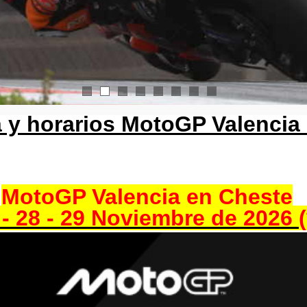
1
2
3
4
5
6
7
8
 y horarios MotoGP Valencia
MotoGP Valencia en Cheste
 - 28 - 29 Noviembre de 2026 (