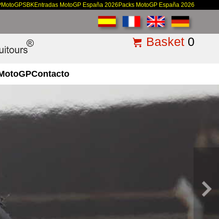
P
MotoGP
SBK
Entradas MotoGP España 2026
Packs MotoGP España 2026
Basket
0
MotoGP
Contacto