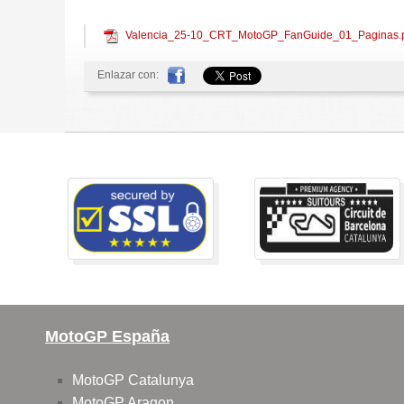
Valencia_25-10_CRT_MotoGP_FanGuide_01_Paginas.
Enlazar con:
MotoGP España
MotoGP Catalunya
MotoGP Aragon