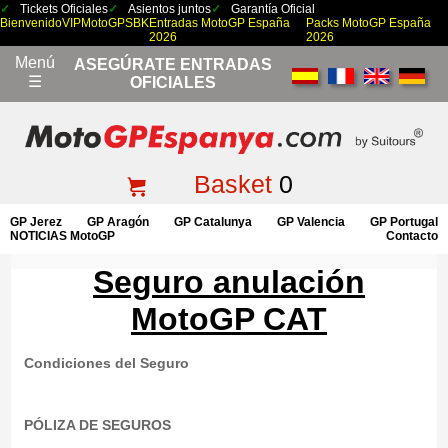
Tickets Oficiales
Asientos juntos
Garantía Oficial
Bienvenido
VIP
MotoGP
SBK
Entradas MotoGP España
Packs MotoGP España
2026
2026
Menú
ASEGÚRATE ENTRADAS
☰
OFICIALES
Basket
0
GP Jerez
GP Aragón
GP Catalunya
GP Valencia
GP Portugal
NOTICIAS MotoGP
Contacto
Seguro anulación
MotoGP CAT
Condiciones del Seguro
PÓLIZA DE SEGUROS