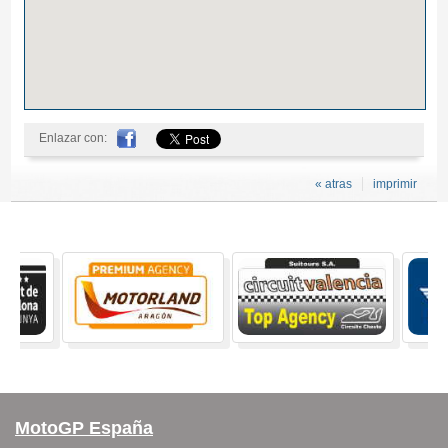
Enlazar con:
« atras
imprimir
MotoGP España