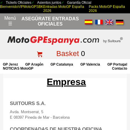
Tickets Oficiales
Asientos juntos
Garantía Oficial
Bienvenido
VIP
MotoGP
SBK
Entradas MotoGP España
Packs MotoGP España
2026
2026
Menú
ASEGÚRATE ENTRADAS
☰
OFICIALES
Basket
0
GP Jerez
GP Aragón
GP Catalunya
GP Valencia
GP Portugal
NOTICIAS MotoGP
Contacto
Empresa
SUITOURS S.A.
Avda. Montserrat, 5
E 08397 Pineda de Mar - Barcelona
COORDENADAS DE NUESTRA OFICINA