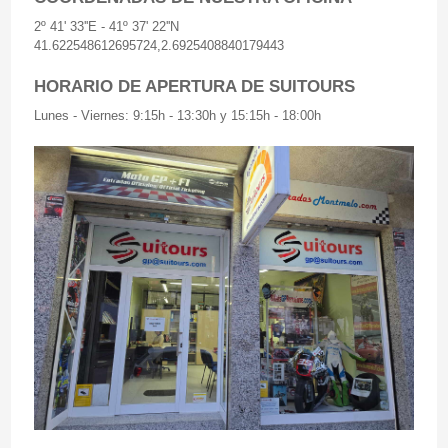
2º 41' 33''E - 41º 37' 22''N
41.622548612695724,2.6925408840179443
HORARIO DE APERTURA DE SUITOURS
Lunes - Viernes: 9:15h - 13:30h y 15:15h - 18:00h