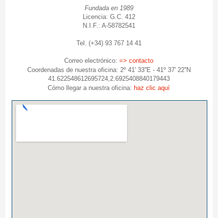
Fundada en 1989
Licencia: G.C. 412
N.I.F.: A-58782541
Tel. (+34) 93 767 14 41
Correo electrónico:
=> contacto
Coordenadas de nuestra oficina: 2º 41' 33''E - 41º 37' 22''N
41.622548612695724,2.6925408840179443
Cómo llegar a nuestra oficina:
haz clic aquí