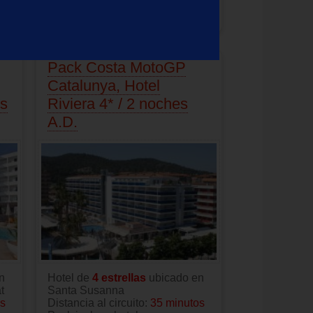
Precio:
249.00
EUR
Pack Costa MotoGP
Catalunya, Hotel
es
Riviera 4* / 2 noches
A.D.
n
Hotel de
4 estrellas
ubicado en
t
Santa Susanna
os
Distancia al circuito:
35 minutos