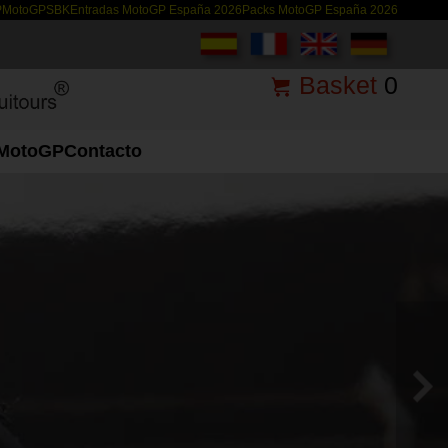
P
MotoGP
SBK
Entradas MotoGP España 2026
Packs MotoGP España 2026
Basket
0
MotoGP
Contacto