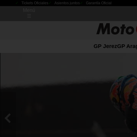
Tickets Oficiales
Asientos juntos
Garantía Oficial
Menú
☰
GP Jerez
GP Ara