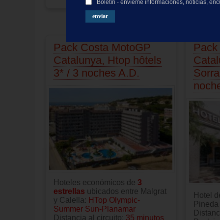
Boletín - envíeme informaciones, noticias, en
Pack Costa MotoGP
Pack
Catalunya, Htop hôtels
Catal
3* / 3 noches A.D.
Sorra
noche
Hoteles económicos de
3
estrellas
ubicados entre Malgrat
Hotel 
y Calella:
HTop Olympic-
Pineda
Summer Sun-Planamar
Distanci
Distancia al circuito:
35 minutos