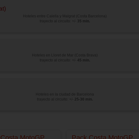
t)
Hoteles entre Calella y Malgrat (Costa Barcelona)
trayecto al circuito: +/-
35 min.
Hoteles en Lloret de Mar (Costa Brava)
trayecto al circuito: +/-
45 min.
Hoteles en la ciudad de Barcelona
trayecto al circuito: +/-
25-30 min.
 Costa MotoGP
Pack Costa MotoGP