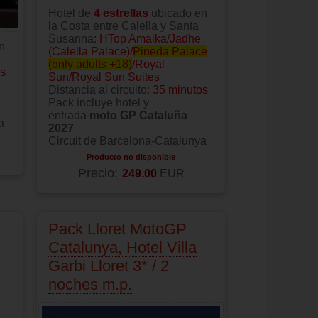
Hotel de
4 estrellas
ubicado en
la Costa entre Calella y Santa
Susanna:
HTop Amaika/Jadhe
n
(Calella Palace)/
Pineda Palace
(only adults +18)
/Royal
os
Sun/Royal Sun Suites
Distancia al circuito:
35 minutos
Pack incluye hotel y
entrada
moto GP Cataluña
a
2027
Circuit de Barcelona-Catalunya
Producto no disponible
Precio:
249.00
EUR
Pack Lloret MotoGP
Catalunya, Hotel Villa
Garbi Lloret 3* / 2
noches m.p.