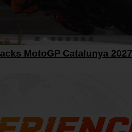
1
2
3
4
5
6
7
8
acks MotoGP Catalunya 202