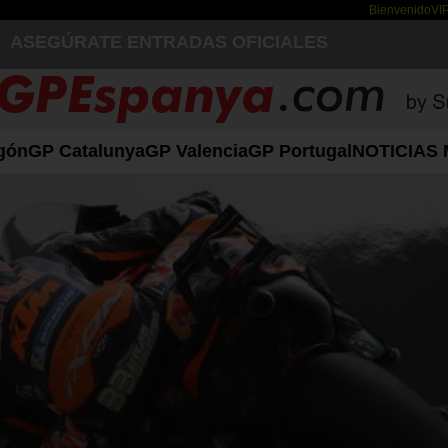
Bienvenido
VI
ASEGÚRATE ENTRADAS OFICIALES
gón
GP Catalunya
GP Valencia
GP Portugal
NOTICIAS 