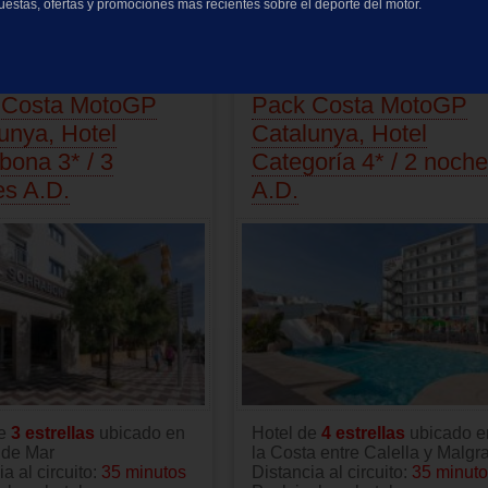
cuestas, ofertas y promociones más recientes sobre el deporte del motor.
Precio:
189.00
EUR
 Costa MotoGP
Pack Costa MotoGP
unya, Hotel
Catalunya, Hotel
bona 3* / 3
Categoría 4* / 2 noch
s A.D.
A.D.
de
3 estrellas
ubicado en
Hotel de
4 estrellas
ubicado e
 de Mar
la Costa entre Calella y Malgra
a al circuito:
35 minutos
Distancia al circuito:
35 minut