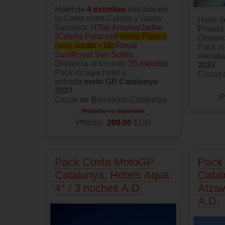
Hotel de
4 estrellas
ubicado en
la Costa entre Calella y Santa
Hotel 
Susanna:
HTop Amaika/Jadhe
Pineda
(Calella Palace)/
Pineda Palace
Distanci
(only adults +18)
/Royal
Pack in
Sun/Royal Sun Suites
entrad
Distancia al circuito:
35 minutos
2027
Pack incluye hotel y
Circuit
entrada
moto GP Catalunya
2027
P
Circuit de Barcelona-Catalunya
Producto no disponible
Precio:
209.00
EUR
Pack Costa MotoGP
Pack
Catalunya, Hotels Aqua
Catal
4* / 3 noches A.D.
Atzav
A.D.