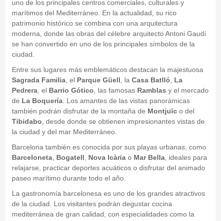
uno de los principales centros comerciales, culturales y
marítimos del Mediterráneo. En la actualidad, su rico
patrimonio histórico se combina con una arquitectura
moderna, donde las obras del célebre arquitecto Antoni Gaudí
se han convertido en uno de los principales símbolos de la
ciudad.
Entre sus lugares más emblemáticos destacan la majestuosa
Sagrada Familia
, el
Parque Güell
, la
Casa Batlló
,
La
Pedrera
, el
Barrio Gótico
, las famosas
Ramblas
y el mercado
de
La Boquería
. Los amantes de las vistas panorámicas
también podrán disfrutar de la montaña de
Montjuïc
o del
Tibidabo
, desde donde se obtienen impresionantes vistas de
la ciudad y del mar Mediterráneo.
Barcelona también es conocida por sus playas urbanas, como
Barceloneta
,
Bogatell
,
Nova Icària
o
Mar Bella
, ideales para
relajarse, practicar deportes acuáticos o disfrutar del animado
paseo marítimo durante todo el año.
La gastronomía barcelonesa es uno de los grandes atractivos
de la ciudad. Los visitantes podrán degustar cocina
mediterránea de gran calidad, con especialidades como la