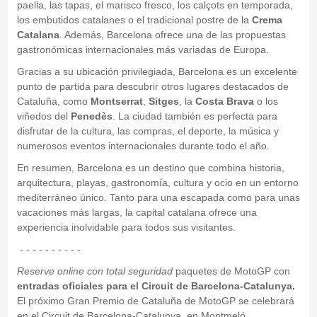
paella, las tapas, el marisco fresco, los calçots en temporada,
los embutidos catalanes o el tradicional postre de la
Crema
Catalana
. Además, Barcelona ofrece una de las propuestas
gastronómicas internacionales más variadas de Europa.
Gracias a su ubicación privilegiada, Barcelona es un excelente
punto de partida para descubrir otros lugares destacados de
Cataluña, como
Montserrat
,
Sitges
, la
Costa Brava
o los
viñedos del
Penedès
. La ciudad también es perfecta para
disfrutar de la cultura, las compras, el deporte, la música y
numerosos eventos internacionales durante todo el año.
En resumen, Barcelona es un destino que combina historia,
arquitectura, playas, gastronomía, cultura y ocio en un entorno
mediterráneo único. Tanto para una escapada como para unas
vacaciones más largas, la capital catalana ofrece una
experiencia inolvidable para todos sus visitantes.
- - - - - - - - - -
Reserve online con total seguridad
paquetes de MotoGP con
entradas oficiales para el Circuit de Barcelona-Catalunya.
El próximo Gran Premio de Cataluña de MotoGP se celebrará
en el Circuit de Barcelona-Catalunya, en Montmeló.