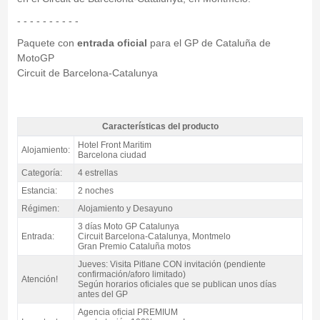
- - - - - - - - - -
Paquete con
entrada oficial
para el GP de Cataluña de
MotoGP
Circuit de Barcelona-Catalunya
Características del producto
Pack Barcelona MotoGP Catalunya, Hotel Front Maritim 4* / 2 noches A.D. -
Hotel Front Maritim
Alojamiento:
Características del producto
Barcelona ciudad
Categoría:
4 estrellas
Estancia:
2 noches
Régimen:
Alojamiento y Desayuno
3 días Moto GP Catalunya
Entrada:
Circuit Barcelona-Catalunya, Montmelo
Gran Premio Cataluña motos
Jueves: Visita Pitlane CON invitación (pendiente
confirmación/aforo limitado)
Atención!
Según horarios oficiales que se publican unos días
antes del GP
Agencia oficial PREMIUM