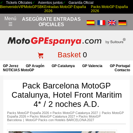
Tickets Oficiales
Asientos juntos
Garantía Oficial
Bienvenido
VIP
MotoGP
SBK
Entradas MotoGP España
Packs MotoGP España
2026
2026
Menú
ASEGÚRATE ENTRADAS
☰
OFICIALES
Basket
0
GP Jerez
GP Aragón
GP Catalunya
GP Valencia
GP Portugal
NOTICIAS MotoGP
Contacto
Pack Barcelona MotoGP
Catalunya, Hotel Front Maritim
4* / 2 noches A.D.
Packs MotoGP España 2026
»
Packs MotoGP Catalunya 2027
|
Packs MotoGP
España 2026
»
Packs MotoGP Catalunya 2027
»
Packs MotoGP
Barcelona
|
MotoGP Packs con Hoteles BARCELONA 2027