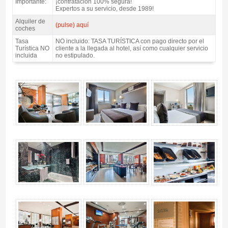
Importante:
¡contratación 100% segura!
Expertos a su servicio, desde 1989!
Alquiler de
(pulse) aquí
coches
Tasa
NO incluido: TASA TURÍSTICA con pago directo por el
Turística NO
cliente a la llegada al hotel, así como cualquier servicio
incluida
no estipulado.
Pack Barcelona MotoGP Catalunya, Hotel Front Maritim 4* / 2 noches A.D. -
Gallery 4