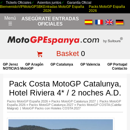
Tickets Oficiales
Asientos juntos
Garantía Oficial
Bienvenido
VIP
MotoGP
SBK
Entradas MotoGP España
Packs MotoGP España
2026
2026
Menú
ASEGÚRATE ENTRADAS
☰
OFICIALES
Basket
0
GP Jerez
GP Aragón
GP Catalunya
GP Valencia
GP Portugal
NOTICIAS MotoGP
Contacto
Pack Costa MotoGP Catalunya,
Hotel Riviera 4* / 2 noches A.D.
Packs MotoGP España 2026
»
Packs MotoGP Catalunya 2027
|
Packs MotoGP
España 2026
»
Packs MotoGP Catalunya 2027
»
Packs MotoGP COSTA (Calella-
Malgrat)
|
MotoGP Packs con Hoteles COSTA 2027