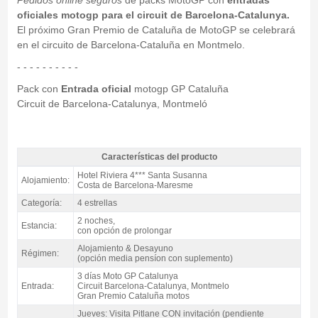
oficiales motogp para el circuit de Barcelona-Catalunya.
El próximo Gran Premio de Cataluña de MotoGP se celebrará
en el circuito de Barcelona-Cataluña en Montmelo.
- - - - - - - - - -
Pack con
Entrada oficial
motogp GP Cataluña
Circuit de Barcelona-Catalunya, Montmeló
Características del producto
Pack Costa MotoGP Catalunya, Hotel Riviera 4* / 2 noches A.D. -
Hotel Riviera 4*** Santa Susanna
Alojamiento:
Características del producto
Costa de Barcelona-Maresme
Categoría:
4 estrellas
2 noches,
Estancia:
con opción de prolongar
Alojamiento & Desayuno
Régimen:
(opción media pensíon con suplemento)
3 días Moto GP Catalunya
Entrada:
Circuit Barcelona-Catalunya, Montmelo
Gran Premio Cataluña motos
Jueves: Visita Pitlane CON invitación (pendiente