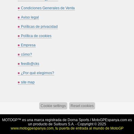
Condiciones Generales de Venta
Aviso legal
Políticas de privacidad
Política de cookies
Empresa
cómo?
feedb@cks
¿Por qué elegirnos?
site map
Cookie settings
Reset cookies
MOTOGP™ es una marca registrada de Dorna Sports /
MotoGPEspanya.com
es
un producto de Suitours S.A. - Copyright © 2025
www.motogpespanya.com, tu puerta de entrada al mundo de MotoGP