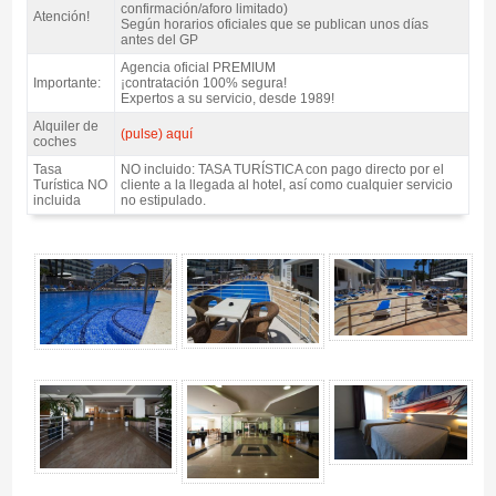
confirmación/aforo limitado)
Atención!
Según horarios oficiales que se publican unos días
antes del GP
Agencia oficial PREMIUM
Importante:
¡contratación 100% segura!
Expertos a su servicio, desde 1989!
Alquiler de
(pulse) aquí
coches
Tasa
NO incluido: TASA TURÍSTICA con pago directo por el
Turística NO
cliente a la llegada al hotel, así como cualquier servicio
incluida
no estipulado.
Pack Costa MotoGP Catalunya, Hotel Riviera 4* / 2 noches A.D. - Gallery 4