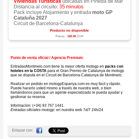
Viviendas Turisticas
ubicadas en Pineda de Mar
Distancia al circuito:
35 minutos
Pack incluye Alojamiento y entrada
moto GP
Cataluña 2027
Circuit de Barcelona-Catalunya
Producto no disponible
Precio:
165.00
EUR
Punto de venta oficial / Agencia Premium
:
EntradasMontmelo.com tiene la mejor oferta motogp en
packs con
hoteles en la COSTA
para el Gran Premio de Catalunya de motogp
que se disputa en el Circuit de Barcelona-Catalunya de Montmelo.
Realizar un pedido en motogpEspanya.com es muy facil y rápido.
Puede hacerlo usted mismo a través de nuestra web, o bien
llamándonos para que un agente especializado le pueda ayudar y
gestionar su reserva.
Informacíon: (+34) 93 767 1441.
Entradas oficiales motogp
: en nuestra web 7d/7 24h/24
Enlazar con: