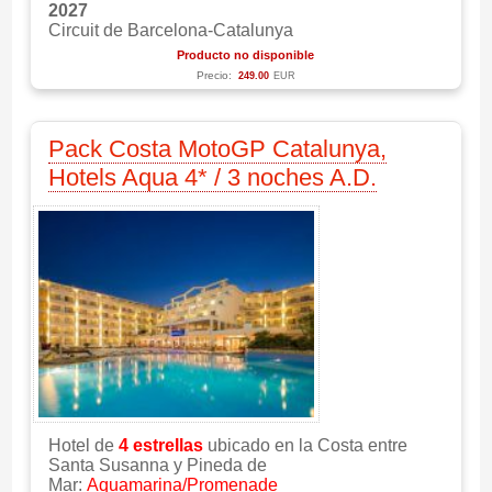
2027
Circuit de Barcelona-Catalunya
Producto no disponible
Precio:
249.00
EUR
Pack Costa MotoGP Catalunya,
Hotels Aqua 4* / 3 noches A.D.
Hotel de
4 estrellas
ubicado en la Costa entre
Santa Susanna y Pineda de
Mar:
Aquamarina/Promenade