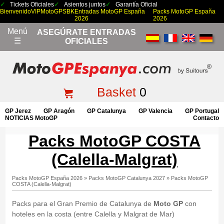
Tickets Oficiales
Asientos juntos
Garantía Oficial
Bienvenido
VIP
MotoGP
SBK
Entradas MotoGP España
Packs MotoGP España
2026
2026
Menú
ASEGÚRATE ENTRADAS
☰
OFICIALES
Basket
0
GP Jerez
GP Aragón
GP Catalunya
GP Valencia
GP Portugal
NOTICIAS MotoGP
Contacto
Packs MotoGP COSTA
(Calella-Malgrat)
Packs MotoGP España 2026
»
Packs MotoGP Catalunya 2027
»
Packs MotoGP
COSTA (Calella-Malgrat)
Packs para el Gran Premio de Catalunya de
Moto GP
con
hoteles en la costa (entre Calella y Malgrat de Mar)