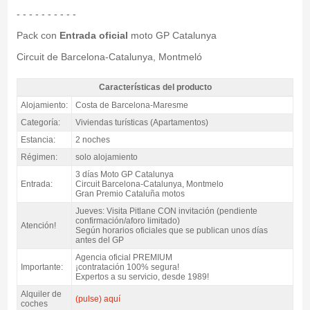
- - - - - - - - - -
Pack con
Entrada oficial
moto GP Catalunya
Circuit de Barcelona-Catalunya, Montmeló
Características del producto
Pack Costa MotoGP Catalunya, Apartamentos Sorrabona / 3 noches S.A. -
Alojamiento:
Costa de Barcelona-Maresme
Características del producto
Categoría:
Viviendas turísticas (Apartamentos)
Estancia:
2 noches
Régimen:
solo alojamiento
3 días Moto GP Catalunya
Entrada:
Circuit Barcelona-Catalunya, Montmelo
Gran Premio Cataluña motos
Jueves: Visita Pitlane CON invitación (pendiente
confirmación/aforo limitado)
Atención!
Según horarios oficiales que se publican unos días
antes del GP
Agencia oficial PREMIUM
Importante:
¡contratación 100% segura!
Expertos a su servicio, desde 1989!
Alquiler de
(pulse) aquí
coches