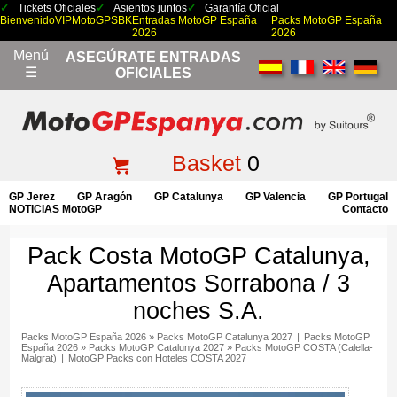
Tickets Oficiales
Asientos juntos
Garantía Oficial
Bienvenido
VIP
MotoGP
SBK
Entradas MotoGP España
Packs MotoGP España
2026
2026
Menú
ASEGÚRATE ENTRADAS
☰
OFICIALES
Basket
0
GP Jerez
GP Aragón
GP Catalunya
GP Valencia
GP Portugal
NOTICIAS MotoGP
Contacto
Pack Costa MotoGP Catalunya,
Apartamentos Sorrabona / 3
noches S.A.
Packs MotoGP España 2026
»
Packs MotoGP Catalunya 2027
|
Packs MotoGP
España 2026
»
Packs MotoGP Catalunya 2027
»
Packs MotoGP COSTA (Calella-
Malgrat)
|
MotoGP Packs con Hoteles COSTA 2027