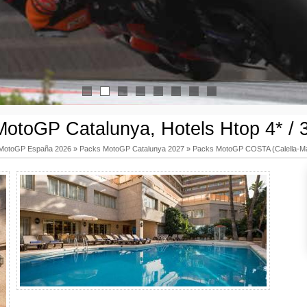
1
2
3
4
5
6
7
8
otoGP Catalunya, Hotels Htop 4* / 
MotoGP España 2026
»
Packs MotoGP Catalunya 2027
»
Packs MotoGP COSTA (Calella-Ma