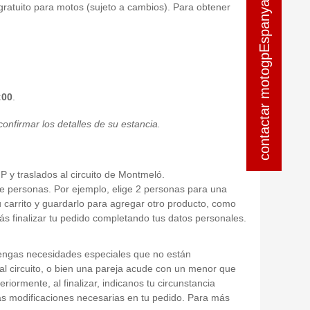
contactar motogpEspanya
contactar motogpEspanya
ratuito para motos (sujeto a cambios). Para obtener
:00
.
onfirmar los detalles de su estancia.
P y traslados al circuito de Montmeló.
 de personas. Por ejemplo, elige 2 personas para una
u carrito y guardarlo para agregar otro producto, como
rás finalizar tu pedido completando tus datos personales.
tengas necesidades especiales que no están
al circuito, o bien una pareja acude con un menor que
riormente, al finalizar, indicanos tu circunstancia
las modificaciones necesarias en tu pedido. Para más