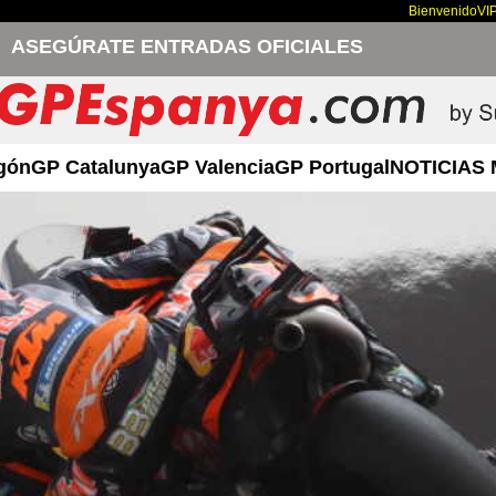
Bienvenido
VI
ASEGÚRATE ENTRADAS OFICIALES
gón
GP Catalunya
GP Valencia
GP Portugal
NOTICIAS 