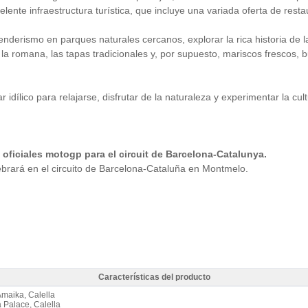
nte infraestructura turística, que incluye una variada oferta de restaur
enderismo en parques naturales cercanos, explorar la rica historia de 
la romana, las tapas tradicionales y, por supuesto, mariscos frescos, b
ílico para relajarse, disfrutar de la naturaleza y experimentar la cult
oficiales motogp para el circuit de Barcelona-Catalunya.
rará en el circuito de Barcelona-Cataluña en Montmelo.
Características del producto
s Htop 4* / 3 noches A.D. - Características del producto
Amaika, Calella
a Palace, Calella