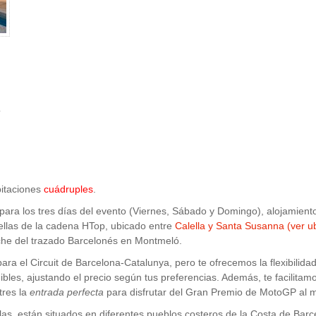
itaciones
cuádruples
.
 para los tres días del evento (Viernes, Sábado y Domingo), alojamien
ellas de la cadena HTop, ubicado entre
Calella y Santa Susanna (ver u
che del trazado Barcelonés en Montmeló.
ra el Circuit de Barcelona-Catalunya, pero te ofrecemos la flexibilidad
nibles, ajustando el precio según tus preferencias. Además, te facilita
tres la
entrada perfecta
para disfrutar del Gran Premio de MotoGP al 
ellas, están situados en diferentes pueblos costeros de la Costa de B