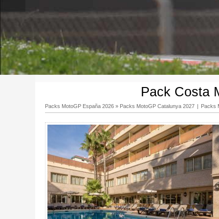
Pack Costa M
Packs MotoGP España 2026
»
Packs MotoGP Catalunya 2027
|
Packs 