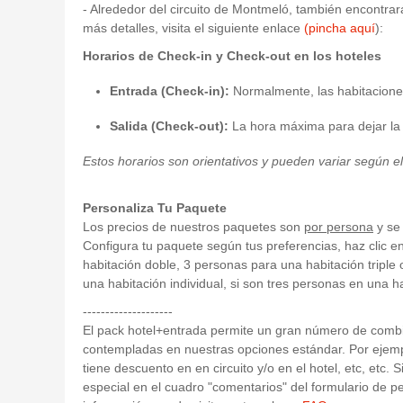
- Alrededor del circuito de Montmeló, también encontra
más detalles, visita el siguiente enlace
(pincha aquí
):
Horarios de Check-in y Check-out en los hoteles
Entrada (Check-in):
Normalmente, las habitaciones
Salida (Check-out):
La hora máxima para dejar la h
Estos horarios son orientativos y pueden variar según e
Personaliza Tu Paquete
Los precios de nuestros paquetes son
por persona
y se 
Configura tu paquete según tus preferencias, haz clic e
habitación doble, 3 personas para una habitación triple
una habitación individual, si son tres personas en una h
--------------------
El pack hotel+entrada permite un gran número de com
contempladas en nuestras opciones estándar. Por ejempl
tiene descuento en en circuito y/o en el hotel, etc, etc. 
especial en el cuadro "comentarios" del formulario de p