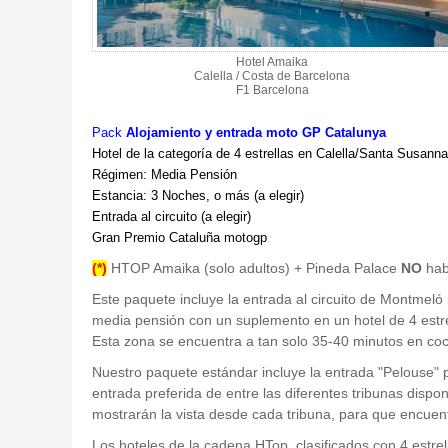
Hotel Amaika
Calella / Costa de Barcelona
F1 Barcelona
Pack
Alojamiento y entrada moto GP Catalunya
Hotel de la categoría de 4 estrellas en Calella/Santa Susanna
Régimen: Media Pensión
Estancia: 3 Noches, o más (a elegir)
Entrada al circuito (a elegir)
Gran Premio Cataluña motogp
(*)
HTOP Amaika (solo adultos) + Pineda Palace
NO
hab
Este paquete incluye la entrada al circuito de Montmeló
media pensión con un suplemento en un hotel de 4 estr
Esta zona se encuentra a tan solo 35-40 minutos en co
Nuestro paquete estándar incluye la entrada "Pelouse" pa
entrada preferida de entre las diferentes tribunas dispo
mostrarán la vista desde cada tribuna, para que encuen
Los hoteles de la cadena HTop, clasificados con 4 estr