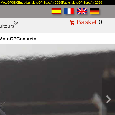
P
MotoGP
SBK
Entradas MotoGP España 2026
Packs MotoGP España 2026
Basket
0
MotoGP
Contacto