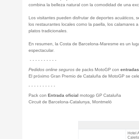
combina la belleza natural con la comodidad de una excele
Los visitantes pueden disfrutar de deportes acuáticos, s
los restaurantes locales como la paella, los calamares a 
platos tradicionales.
En resumen, la Costa de Barcelona-Maresme es un lugar id
espectacular.
- - - - - - - - - -
Pedidos online seguros
de packs MotoGP con
entradas 
El próximo Gran Premio de Cataluña de MotoGP se celeb
- - - - - - - - - -
Pack con
Entrada oficial
motogp GP Cataluña
Circuit de Barcelona-Catalunya, Montmeló
Pack Costa MotoGP Catalunya, Hotel
Hotel 
Calell