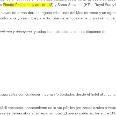
op
Pineda Palace only adults +18
) y Santa Susanna (HTop Royal Sun y 
ayas de arena dorada, aguas cristalinas del Mediterráneo y un agradab
n confortable y asequible para disfrutar del emocionante Gran Premio 
amiento y desayuno
, y todas las habitaciones dobles disponen de:
nfigurables
con cualquier tribuna y/o traslados desde el hotel al circuit
r fácil encontrar aparcamiento en la vía pública (en zonas azules o ve
 y se deben abonar al llegar al hotel. El precio suele oscilar entre 10