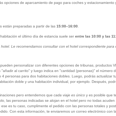
rás opciones de aparcamiento de pago para coches y estacionamiento g
 están preparadas a partir de las
15:00–16:00
.
abitación el último día de estancia suele ser
entre las 10:00 y las 11
l hotel. Le recomendamos consultar con el hotel correspondiente para c
pueden personalizar con diferentes opciones de tribunas, productos VI
n "añadir al carrito" y luego indica en "cantidad (personas)" el número
 o 4 personas para dos habitaciones dobles. Luego, podrás actualizar t
abitación doble y una habitación individual, por ejemplo. Después, pod
binaciones pero entendemos que
cada viaje es único
y es posible que 
o, las personas indicadas se alojan en el hotel pero no todas acuden 
Si ese es tu caso, cumplimente el pedido con las personas totales y poste
edido. Con esta información, te enviaremos un correo electrónico con 