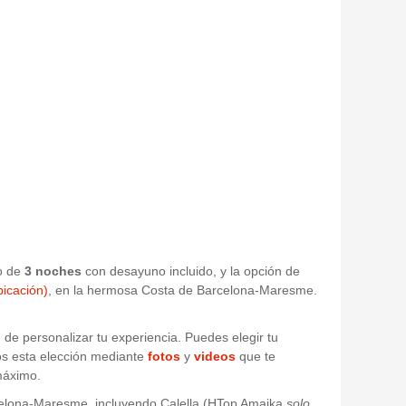
to de
3 noches
con desayuno incluido, y la opción de
bicación)
, en la hermosa Costa de Barcelona-Maresme.
 de personalizar tu experiencia. Puedes elegir tu
mos esta elección mediante
fotos
y
videos
que te
máximo.
arcelona-Maresme, incluyendo Calella (HTop Amaika
solo