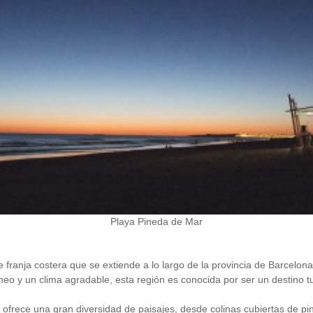
Playa Pineda de Mar
 franja costera que se extiende a lo largo de la provincia de Barcel
eo y un clima agradable, esta región es conocida por ser un destino tur
frece una gran diversidad de paisajes, desde colinas cubiertas de pi