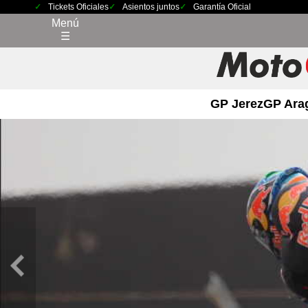
Tickets Oficiales
Asientos juntos
Garantía Oficial
Menú
☰
GP Jerez
GP Ara