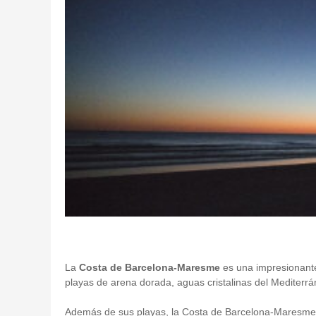
La
Costa de Barcelona-Maresme
es una impresionante
playas de arena dorada, aguas cristalinas del Mediterrán
Además de sus playas, la Costa de Barcelona-Maresme o