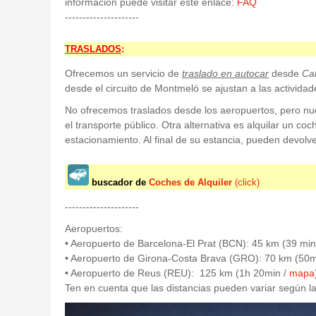
información puede visitar este enlace:
FAQ
---------------------
TRASLADOS
:
Ofrecemos un servicio de
traslado en autocar
desde
Cal
desde el circuito de Montmeló se ajustan a las activida
No ofrecemos traslados desde los aeropuertos, pero nuest
el transporte público. Otra alternativa es alquilar un coc
estacionamiento. Al final de su estancia, pueden devolve
buscador de
Coches de Alquiler
(click)
---------------------
Aeropuertos:
• Aeropuerto de Barcelona-El Prat (BCN): 45 km (39 min
• Aeropuerto de Girona-Costa Brava (GRO): 70 km (50m
• Aeropuerto de Reus (REU): 125 km (1h 20min /
mapa
Ten en cuenta que las distancias pueden variar según la 