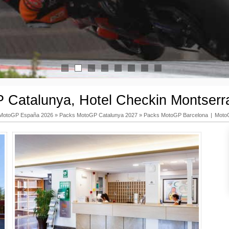
1
2
3
4
5
6
7
8
Catalunya, Hotel Checkin Montserra
MotoGP España 2026
»
Packs MotoGP Catalunya 2027
»
Packs MotoGP Barcelona
|
Moto