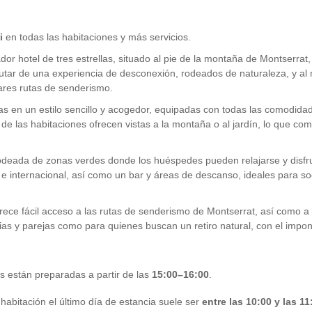
i
en todas las habitaciones y más servicios.
or hotel de tres estrellas, situado al pie de la montaña de Montserrat, 
rutar de una experiencia de desconexión, rodeados de naturaleza, y al
ares rutas de senderismo.
s en un estilo sencillo y acogedor, equipadas con todas las comodida
 de las habitaciones ofrecen vistas a la montaña o al jardín, lo que co
, rodeada de zonas verdes donde los huéspedes pueden relajarse y disfr
 e internacional, así como un bar y áreas de descanso, ideales para soc
frece fácil acceso a las rutas de senderismo de Montserrat, así como a o
lias y parejas como para quienes buscan un retiro natural, con el imp
 están preparadas a partir de las
15:00–16:00
.
abitación el último día de estancia suele ser
entre las 10:00 y las 11