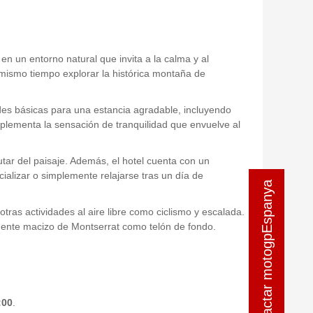
en un entorno natural que invita a la calma y al
 mismo tiempo explorar la histórica montaña de
des básicas para una estancia agradable, incluyendo
mplementa la sensación de tranquilidad que envuelve al
utar del paisaje. Además, el hotel cuenta con un
ializar o simplemente relajarse tras un día de
contactar motogpEspanya
contactar motogpEspanya
tras actividades al aire libre como ciclismo y escalada.
onente macizo de Montserrat como telón de fondo.
:00
.