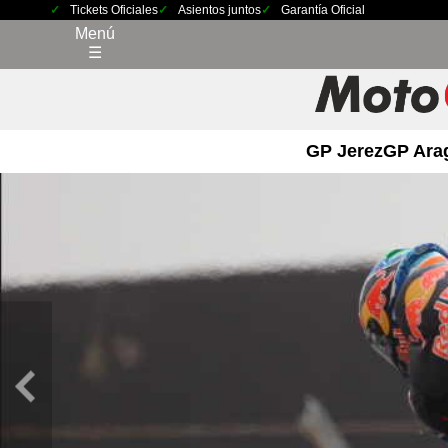
Tickets Oficiales
Asientos juntos
Garantía Oficial
Menú
☰
GP Jerez
GP Ara