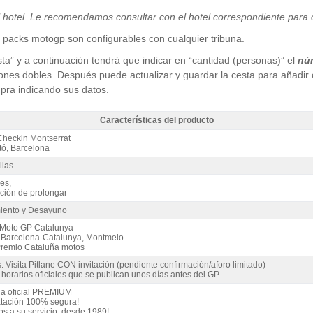
l hotel. Le recomendamos consultar con el hotel correspondiente para c
 packs motogp son configurables con cualquier tribuna.
ta” y a continuación tendrá que indicar en “cantidad (personas)” el
nú
ones dobles. Después puede actualizar y guardar la cesta para añadir o
mpra indicando sus datos.
Características del producto
otel Checkin Montserrat 4* / 3 noches A.D. - Características del producto
Checkin Montserrat
tó, Barcelona
llas
es,
ción de prolongar
iento y Desayuno
 Moto GP Catalunya
t Barcelona-Catalunya, Montmelo
remio Cataluña motos
: Visita Pitlane CON invitación (pendiente confirmación/aforo limitado)
horarios oficiales que se publican unos días antes del GP
a oficial PREMIUM
atación 100% segura!
os a su servicio, desde 1989!