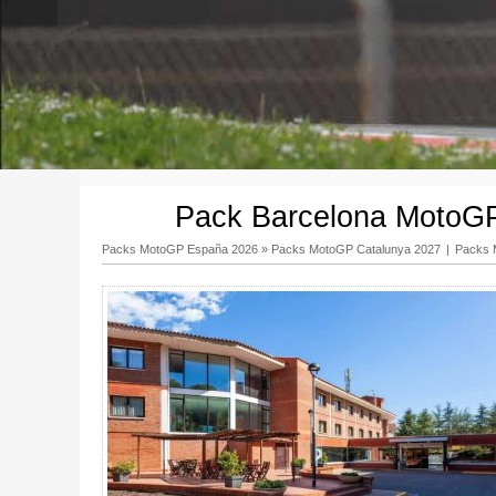
Pack Barcelona MotoGP 
Packs MotoGP España 2026
»
Packs MotoGP Catalunya 2027
|
Packs 