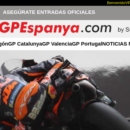
Bienvenido
VI
ASEGÚRATE ENTRADAS OFICIALES
gón
GP Catalunya
GP Valencia
GP Portugal
NOTICIAS 