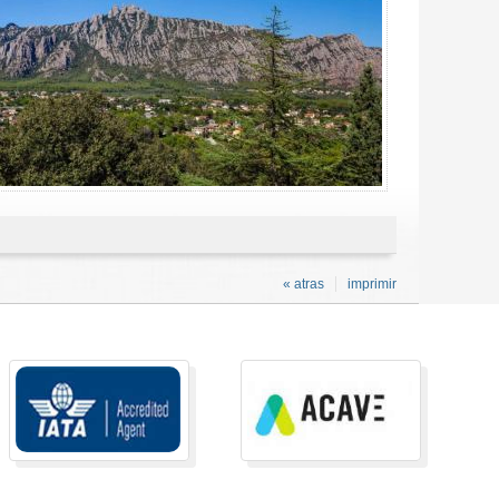
« atras
imprimir