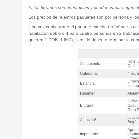
Estos horarios son orientativos y pueden variar según e
Los precios de nuestros paquetes son por persona y los
Una vez configurado el paquete, pinche en “añadir a ces
habitación doble o 4 para cuatro personas en 2 habitaci
quieren 1 DOB+1 IND), si así lo desea o terminar la co
Pack Barcelona MotoGP Catalunya, H
Hotel 
Alojamiento:
Collba
Categoría:
4 estre
3 noch
Estancia:
con op
Régimen:
Alojam
3 días
Entrada:
Circui
Gran P
Jueves
Atención!
Según 
Agenci
Importante:
¡contr
Expert