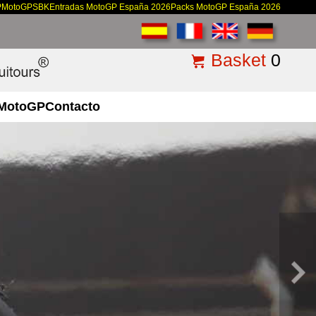
P
MotoGP
SBK
Entradas MotoGP España 2026
Packs MotoGP España 2026
Basket
0
MotoGP
Contacto