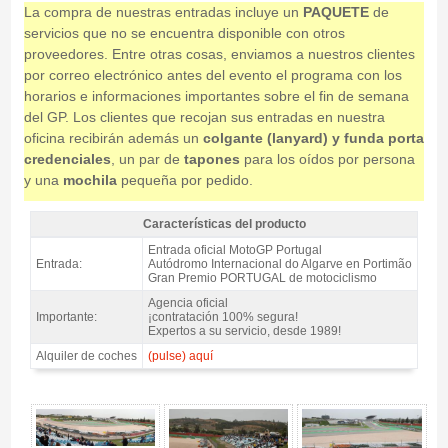
La compra de nuestras entradas incluye un
PAQUETE
de
servicios que no se encuentra disponible con otros
proveedores. Entre otras cosas, enviamos a nuestros clientes
por correo electrónico antes del evento el programa con los
horarios e informaciones importantes sobre el fin de semana
del GP. Los clientes que recojan sus entradas en nuestra
oficina recibirán además un
colgante (lanyard) y funda porta
credenciales
, un par de
tapones
para los oídos por persona
y una
mochila
pequeña por pedido.
Características del producto
Entrada MotoGP Tribuna Norte, GP Portugal 2026 - Características del
Entrada oficial MotoGP Portugal
producto
Entrada:
Autódromo Internacional do Algarve en Portimão
Gran Premio PORTUGAL de motociclismo
Agencia oficial
Importante:
¡contratación 100% segura!
Expertos a su servicio, desde 1989!
Alquiler de coches
(pulse) aquí
Entrada MotoGP Tribuna Norte, GP Portugal 2026 - Gallery 4