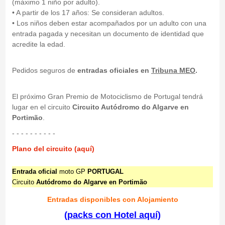
(máximo 1 niño por adulto).
• A partir de los 17 años: Se consideran adultos.
• Los niños deben estar acompañados por un adulto con una
entrada pagada y necesitan un documento de identidad que
acredite la edad.
Pedidos seguros de
entradas oficiales en
Tribuna MEO
.
El próximo Gran Premio de Motociclismo de Portugal tendrá
lugar en el circuito
Circuito Autódromo do Algarve en
Portimão
.
- - - - - - - - - -
Plano del circuito (aquí)
Entrada oficial
moto GP
PORTUGAL
Circuito
Autódromo do Algarve en Portimão
Entradas disponibles con Alojamiento
(packs con Hotel aquí)