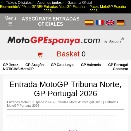
Tickets Oficiales
Asientos juntos
Garantía Oficial
Bienvenido
VIP
MotoGP
SBK
Entradas MotoGP España
Packs MotoGP España
2026
2026
Menú
ASEGÚRATE ENTRADAS
☰
OFICIALES
Basket
0
GP Jerez
GP Aragón
GP Catalunya
GP Valencia
GP Portugal
NOTICIAS MotoGP
Contacto
Entrada MotoGP Tribuna Norte,
GP Portugal 2026
Entradas MotoGP España 2026
»
Entradas MotoGP Portugal 2026
|
Entradas
MotoGP Portugal 2026