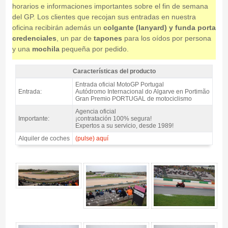
horarios e informaciones importantes sobre el fin de semana
del GP. Los clientes que recojan sus entradas en nuestra
oficina recibirán además un
colgante (lanyard) y funda porta
credenciales
, un par de
tapones
para los oídos por persona
y una
mochila
pequeña por pedido.
Características del producto
Entrada MotoGP Tribuna Lagos, GP Portugal 2026 - Características del
Entrada oficial MotoGP Portugal
producto
Entrada:
Autódromo Internacional do Algarve en Portimão
Gran Premio PORTUGAL de motociclismo
Agencia oficial
Importante:
¡contratación 100% segura!
Expertos a su servicio, desde 1989!
Alquiler de coches
(pulse) aquí
Entrada MotoGP Tribuna Lagos, GP Portugal 2026 - Gallery 4