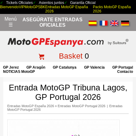
Tickets Oficiales
Asientos juntos
Garantía Oficial
Bienvenido
VIP
MotoGP
SBK
Entradas MotoGP España
Packs MotoGP España
2026
2026
Menú
ASEGÚRATE ENTRADAS
☰
OFICIALES
Basket
0
GP Jerez
GP Aragón
GP Catalunya
GP Valencia
GP Portugal
NOTICIAS MotoGP
Contacto
Entrada MotoGP Tribuna Lagos,
GP Portugal 2026
Entradas MotoGP España 2026
»
Entradas MotoGP Portugal 2026
|
Entradas
MotoGP Portugal 2026