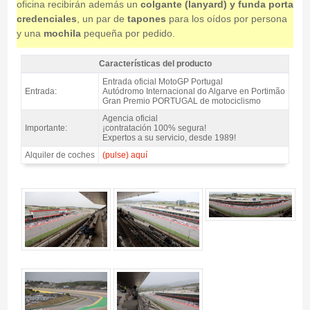
oficina recibirán además un
colgante (lanyard) y funda porta
credenciales
, un par de
tapones
para los oídos por persona
y una
mochila
pequeña por pedido.
Características del producto
Entrada MotoGP Tribuna Principal SUPERIOR, GP Portugal 2026 -
Entrada oficial MotoGP Portugal
Características del producto
Entrada:
Autódromo Internacional do Algarve en Portimão
Gran Premio PORTUGAL de motociclismo
Agencia oficial
Importante:
¡contratación 100% segura!
Expertos a su servicio, desde 1989!
Alquiler de coches
(pulse) aquí
Entrada MotoGP Tribuna Principal SUPERIOR, GP Portugal 2026 - Gallery 4