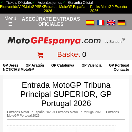
Tickets Oficiales
Asientos juntos
Garantía Oficial
Bienvenido
VIP
MotoGP
SBK
Entradas MotoGP España
Packs MotoGP España
2026
2026
Menú
ASEGÚRATE ENTRADAS
☰
OFICIALES
Basket
0
GP Jerez
GP Aragón
GP Catalunya
GP Valencia
GP Portugal
NOTICIAS MotoGP
Contacto
Entrada MotoGP Tribuna
Principal SUPERIOR, GP
Portugal 2026
Entradas MotoGP España 2026
»
Entradas MotoGP Portugal 2026
|
Entradas
MotoGP Portugal 2026