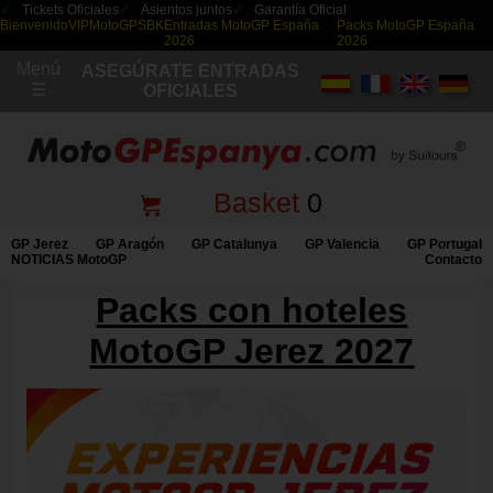
Tickets Oficiales
Asientos juntos
Garantía Oficial
Bienvenido
VIP
MotoGP
SBK
Entradas MotoGP España
Packs MotoGP España
2026
2026
Menú
ASEGÚRATE ENTRADAS
☰
OFICIALES
Basket
0
GP Jerez
GP Aragón
GP Catalunya
GP Valencia
GP Portugal
NOTICIAS MotoGP
Contacto
Packs con hoteles
MotoGP Jerez 2027