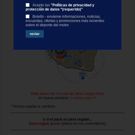
Acepto las
"Políticas de privacidad y
protección de datos *(requerido)"
Boletín - envíeme informaciones, noticias,
encuestas, ofertas y promociones más recientes
sobre el deporte del motor.
Vista aérea del Circuito de Jerez-Angel Nieto
en nueva ventana
>>
pulse aquí
<<
*
Fechas sujetas a cambios
y si el pack es para regalar...
bono-regalo gratis
(pídelo en los comentarios)