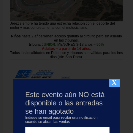
Jerez siempre ha tenido una estrecha relación con el deporte del
motor y más concretamente con el motociclismo.
Niños
hasta 2 años tienen acceso gratuito al circuito pero sin asiento
en las tribunas.
tribuna
JUNIOR
:
MENORES 3-13 años
=
50%
Adultos = a partir de 14 años.
Todas las localidades en Pelousse y tribunas son válidas para los tres
días (Vie-Sab-Dom).
X
Este evento aún NO está
disponible o las entradas
se han agotado
Indique su email para recibir una notificación
cuando se abran las ventas