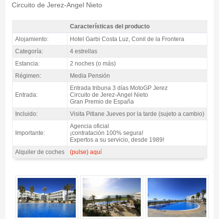
Circuito de Jerez-Angel Nieto
Características del producto
Pack MotoGP Jerez GP España, Hotel Garbi Costa Luz 4* / 2 noches m.p. -
Alojamiento:
Hotel Garbi Costa Luz, Conil de la Frontera
Características del producto
Categoría:
4 estrellas
Estancia:
2 noches (o más)
Régimen:
Media Pensión
Entrada tribuna 3 días MotoGP Jerez
Entrada:
Circuito de Jerez-Angel Nieto
Gran Premio de España
Incluido:
Visita Pitlane Jueves por la tarde (sujeto a cambio)
Agencia oficial
Importante:
¡contratación 100% segura!
Expertos a su servicio, desde 1989!
Alquiler de coches
(pulse) aquí
Pack MotoGP Jerez GP España, Hotel Garbi Costa Luz 4* / 2 noches m.p. -
Gallery 4