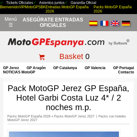
Tickets Oficiales
Asientos juntos
Garantía Oficial
Bienvenido
VIP
MotoGP
SBK
Entradas MotoGP España
Packs MotoGP España
2026
2026
Menú
ASEGÚRATE ENTRADAS
☰
OFICIALES
Basket
0
GP Jerez
GP Aragón
GP Catalunya
GP Valencia
GP Portugal
NOTICIAS MotoGP
Contacto
Pack MotoGP Jerez GP España,
Hotel Garbi Costa Luz 4* / 2
noches m.p.
Packs MotoGP España 2026
»
Packs MotoGP Jerez 2027
|
Packs con hoteles
MotoGP Jerez 2027