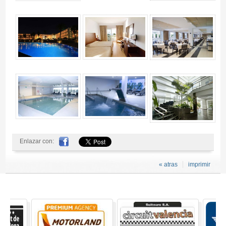
Enlazar con:
« atras
imprimir