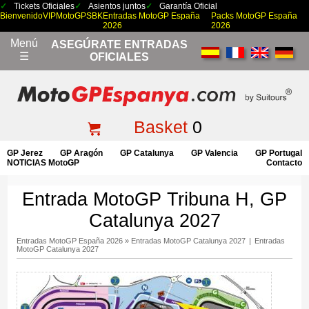
Tickets Oficiales
Asientos juntos
Garantía Oficial
Bienvenido
VIP
MotoGP
SBK
Entradas MotoGP España
Packs MotoGP España
2026
2026
Menú
ASEGÚRATE ENTRADAS
☰
OFICIALES
Basket
0
GP Jerez
GP Aragón
GP Catalunya
GP Valencia
GP Portugal
NOTICIAS MotoGP
Contacto
Entrada MotoGP Tribuna H, GP
Catalunya 2027
Entradas MotoGP España 2026
»
Entradas MotoGP Catalunya 2027
|
Entradas
MotoGP Catalunya 2027