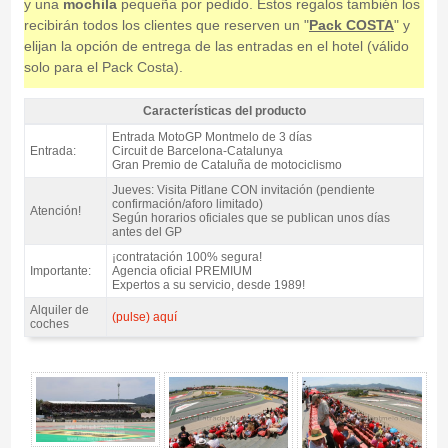
y una
mochila
pequeña por pedido. Estos regalos también los
recibirán todos los clientes que reserven un "
Pack COSTA
" y
elijan la opción de entrega de las entradas en el hotel (válido
solo para el Pack Costa).
Características del producto
Entrada MotoGP Tribuna H, GP Catalunya 2027 - Características del
Entrada MotoGP Montmelo de 3 días
producto
Entrada:
Circuit de Barcelona-Catalunya
Gran Premio de Cataluña de motociclismo
Jueves: Visita Pitlane CON invitación (pendiente
confirmación/aforo limitado)
Atención!
Según horarios oficiales que se publican unos días
antes del GP
¡contratación 100% segura!
Importante:
Agencia oficial PREMIUM
Expertos a su servicio, desde 1989!
Alquiler de
(pulse) aquí
coches
Entrada MotoGP Tribuna H, GP Catalunya 2027 - Gallery 4