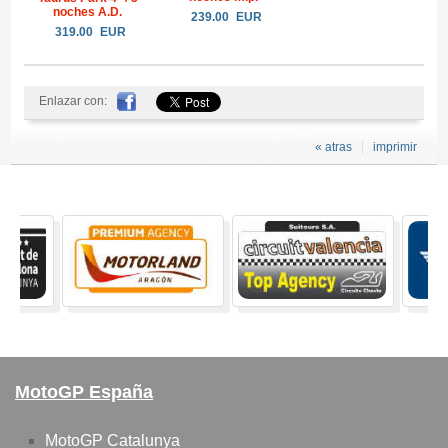
noches A.D.
239.00
EUR
319.00
EUR
Enlazar con:
« atras
imprimir
MotoGP España
MotoGP Catalunya