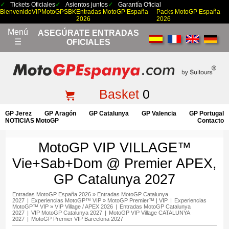
Tickets Oficiales
Asientos juntos
Garantía Oficial
Bienvenido
VIP
MotoGP
SBK
Entradas MotoGP España
Packs MotoGP España
2026
2026
Menú
ASEGÚRATE ENTRADAS
☰
OFICIALES
Basket
0
GP Jerez
GP Aragón
GP Catalunya
GP Valencia
GP Portugal
NOTICIAS MotoGP
Contacto
MotoGP VIP VILLAGE™
Vie+Sab+Dom @ Premier APEX,
GP Catalunya 2027
Entradas MotoGP España 2026
»
Entradas MotoGP Catalunya
2027
|
Experiencias MotoGP™ VIP
»
MotoGP Premier™ | VIP
|
Experiencias
MotoGP™ VIP
»
VIP Village / APEX 2026
|
Entradas MotoGP Catalunya
2027
|
VIP MotoGP Catalunya 2027
|
MotoGP VIP Village CATALUNYA
2027
|
MotoGP Premier VIP Barcelona 2027