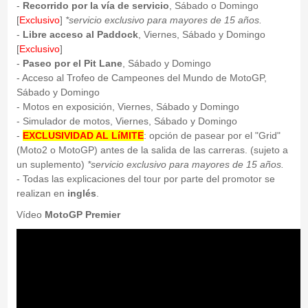
-
Recorrido por la vía de servicio
, Sábado o Domingo
[
Exclusivo
]
*servicio exclusivo para mayores de 15 años.
-
Libre acceso al Paddock
, Viernes, Sábado y Domingo
[
Exclusivo
]
-
Paseo por el Pit Lane
, Sábado y Domingo
- Acceso al Trofeo de Campeones del Mundo de MotoGP,
Sábado y Domingo
- Motos en exposición, Viernes, Sábado y Domingo
- Simulador de motos, Viernes, Sábado y Domingo
-
EXCLUSIVIDAD AL LíMITE
: opción de pasear por el "Grid"
(Moto2 o MotoGP) antes de la salida de las carreras. (sujeto a
un suplemento)
*servicio exclusivo para mayores de 15 años.
- Todas las explicaciones del tour por parte del promotor se
realizan en
inglés
.
Vídeo
MotoGP Premier