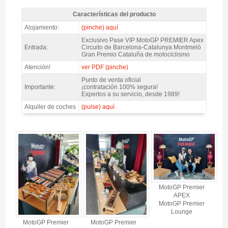
Características del producto
MotoGP VIP VILLAGE™ Vie+Sab+Dom @ Premier APEX, GP Catalunya
Alojamiento:
(pinche) aquí
2027 - Características del producto
Exclusivo Pase VIP MotoGP PREMIER Apex
Entrada:
Circuito de Barcelona-Catalunya Montmeló
Gran Premio Cataluña de motociclismo
Atención!
ver PDF (pinche)
Punto de venta oficial
Importante:
¡contratación 100% segura!
Expertos a su servicio, desde 1989!
Alquiler de coches
(pulse) aquí
MotoGP VIP VILLAGE™ Vie+Sab+Dom @ Premier APEX, GP Catalunya
2027 - Gallery 4
MotoGP Premier
APEX
MotoGP Premier
Lounge
MotoGP Premier
MotoGP Premier