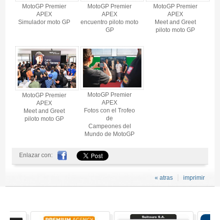
MotoGP Premier
MotoGP Premier
MotoGP Premier
APEX
APEX
APEX
Simulador moto GP
encuentro piloto moto
Meet and Greet
GP
piloto moto GP
MotoGP Premier
MotoGP Premier
APEX
APEX
Fotos con el Trofeo
Meet and Greet
de
piloto moto GP
Campeones del
Mundo de MotoGP
Enlazar con:
« atras
imprimir