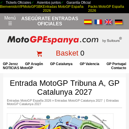
Tickets Oficiales
Asientos juntos
Garantía Oficial
Bienvenido
VIP
MotoGP
SBK
Entradas MotoGP España
Packs MotoGP España
2026
2026
Menú
ASEGÚRATE ENTRADAS
☰
OFICIALES
Basket
0
GP Jerez
GP Aragón
GP Catalunya
GP Valencia
GP Portugal
NOTICIAS MotoGP
Contacto
Entrada MotoGP Tribuna A, GP
Catalunya 2027
Entradas MotoGP España 2026
»
Entradas MotoGP Catalunya 2027
|
Entradas
MotoGP Catalunya 2027