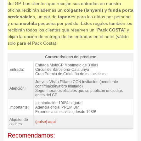
del GP. Los clientes que recojan sus entradas en nuestra
oficina recibirán además un
colgante (lanyard) y funda porta
credenciales
, un par de
tapones
para los oídos por persona
y una
mochila
pequeña por pedido. Estos regalos también los
recibirán todos los clientes que reserven un "
Pack COSTA
" y
elijan la opción de entrega de las entradas en el hotel (válido
solo para el Pack Costa).
Características del producto
Entrada MotoGP Tribuna A, GP Catalunya 2027 - Características del
Entrada MotoGP Montmelo de 3 días
producto
Entrada:
Circuit de Barcelona-Catalunya
Gran Premio de Cataluña de motociclismo
Jueves: Visita Pitlane CON invitación (pendiente
confirmación/aforo limitado)
Atención!
Según horarios oficiales que se publican unos días
antes del GP
¡contratación 100% segura!
Importante:
Agencia oficial PREMIUM
Expertos a su servicio, desde 1989!
Alquiler de
(pulse) aquí
coches
Recomendamos: