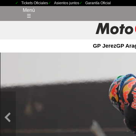
Tickets Oficiales
Asientos juntos
Garantía Oficial
Menú
☰
GP Jerez
GP Ara