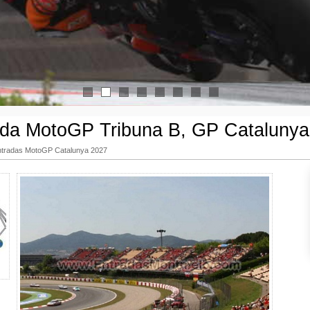
1
2
3
4
5
6
7
8
ada MotoGP Tribuna B, GP Catalunya
ntradas MotoGP Catalunya 2027