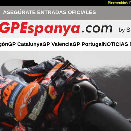
Bienvenido
VI
ASEGÚRATE ENTRADAS OFICIALES
gón
GP Catalunya
GP Valencia
GP Portugal
NOTICIAS 