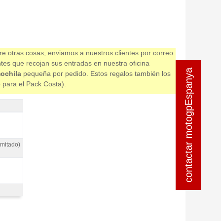
re otras cosas, enviamos a nuestros clientes por correo
ntes que recojan sus entradas en nuestra oficina
contactar motogpEspanya
contactar motogpEspanya
ochila
pequeña por pedido. Estos regalos también los
o para el Pack Costa).
imitado)