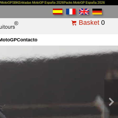
P
MotoGP
SBK
Entradas MotoGP España 2026
Packs MotoGP España 2026
Basket
0
MotoGP
Contacto