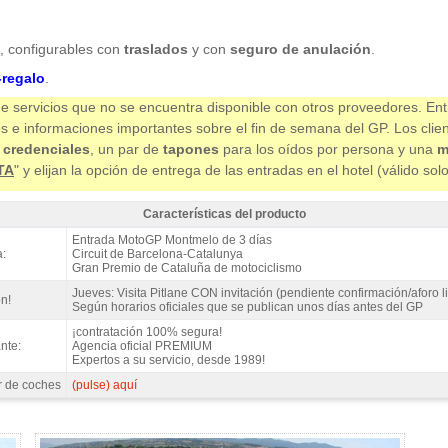
), configurables con
traslados
y con
seguro de anulación
.
regalo
.
e servicios que no se encuentra disponible con otros proveedores. Ent
os e informaciones importantes sobre el fin de semana del GP. Los clie
 credenciales
, un par de
tapones
para los oídos por persona y una
m
TA
" y elijan la opción de entrega de las entradas en el hotel (válido sol
Características del producto
 MotoGP Tribuna B, GP Catalunya 2027 - Características del producto
Entrada MotoGP Montmelo de 3 días
:
Circuit de Barcelona-Catalunya
Gran Premio de Cataluña de motociclismo
Jueves: Visita Pitlane CON invitación (pendiente confirmación/aforo l
n!
Según horarios oficiales que se publican unos días antes del GP
¡contratación 100% segura!
nte:
Agencia oficial PREMIUM
Expertos a su servicio, desde 1989!
r de coches
(pulse) aquí