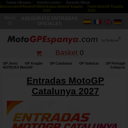
Tickets Oficiales
Asientos juntos
Garantía Oficial
Bienvenido
VIP
MotoGP
SBK
Entradas MotoGP España
Packs MotoGP España
2026
2026
Menú
ASEGÚRATE ENTRADAS
☰
OFICIALES
Basket
0
GP Jerez
GP Aragón
GP Catalunya
GP Valencia
GP Portugal
NOTICIAS MotoGP
Contacto
Entradas MotoGP
Catalunya 2027