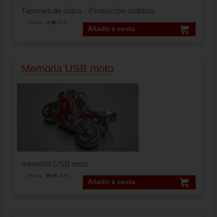
Tapones de oídos - Protección auditiva
Precio:
2.00
EUR
Añadir a cesta
Memoria USB moto
memoria USB moto
Precio:
19.50
EUR
Añadir a cesta