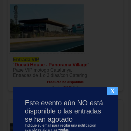
Entrada VIP
"
Ducati House - Panorama Village
"
Pase VIP motogp Catalunya
Entradas de 1 o 3 días/con Catering
Producto no disponible
Precio:
242.00
EUR
X
Este evento aún NO está
MotoGP Premier Rider GP
disponible o las entradas
Catalunya 2027
se han agotado
Indique su email para recibir una notificación
cuando se abran las ventas