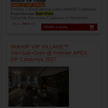
MotoGP VIP Village
Suite @ VIP Village
Entrada 2 días/Catering 2 días MotoGP Catalunya
Experiencias
Sab+Dom
Circuit de Barcelona-Catalunya en Montmeló
Precio:
2599.00
EUR
Añadir a cesta
MotoGP VIP VILLAGE™
Vie+Sab+Dom @ Premier APEX,
GP Catalunya 2027