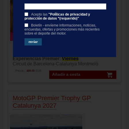
Acepto las
"Políticas de privacidad y
protección de datos *(requerido)"
Boletín - envíeme informaciones, noticias,
encuestas, ofertas y promociones más recientes
sobre el deporte del motor.
MotoGP Premier
Rider
entrada 3 días moto GP Catalunya
Experiencias Premier:
Viernes
Circuit de Barcelona-Catalunya Montmeló
Precio:
409.00
EUR
Añadir a cesta
MotoGP Premier Trophy GP
Catalunya 2027