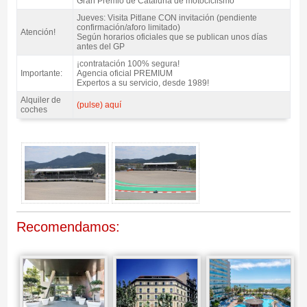
Gran Premio de Cataluña de motociclismo
Jueves: Visita Pitlane CON invitación (pendiente
confirmación/aforo limitado)
Atención!
Según horarios oficiales que se publican unos días
antes del GP
¡contratación 100% segura!
Importante:
Agencia oficial PREMIUM
Expertos a su servicio, desde 1989!
Alquiler de
(pulse) aquí
coches
Entrada MotoGP Tribuna T1, GP Catalunya 2027 - Gallery 4
Recomendamos: