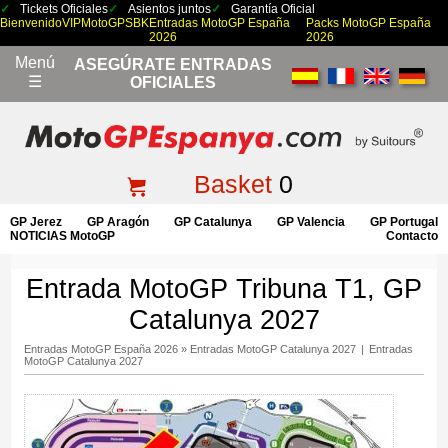
Tickets Oficiales
Asientos juntos
Garantía Oficial
Bienvenido
VIP
MotoGP
SBK
Entradas MotoGP España
Packs MotoGP España
2026
2026
Menú
ASEGÚRATE ENTRADAS
☰
OFICIALES
Basket
0
GP Jerez
GP Aragón
GP Catalunya
GP Valencia
GP Portugal
NOTICIAS MotoGP
Contacto
Entrada MotoGP Tribuna T1, GP
Catalunya 2027
Entradas MotoGP España 2026
»
Entradas MotoGP Catalunya 2027
|
Entradas
MotoGP Catalunya 2027