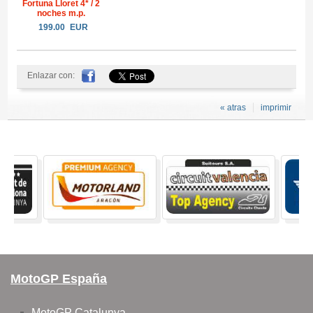
Fortuna Lloret 4* / 2
noches m.p.
199.00
EUR
Enlazar con:
« atras
imprimir
MotoGP España
MotoGP Catalunya