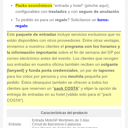
Packs económicos
“entrada y hotel” (pinche aquí),
configurables con
traslados
y con
seguro de anulación
.
Tu pedido es para un
regalo
? Solicítanos un
bono-
regalo
.
Este
paquete de entradas
incluye servicios exclusivos que no
están disponibles con otros proveedores. Entre otras ventajas,
enviamos a nuestros clientes el
programa con los horarios y
la información importante
sobre el fin de semana del GP por
correo electrónico antes del evento. Los clientes que recogen
sus entradas en nuestra oficina también reciben un
colgante
(lanyard) y funda porta credenciales
, un par de
tapones
para los oídos por persona y una
mochila
pequeña por
pedido. Estos obsequios también se ofrecen a todos los
clientes que reserven un "
pack COSTA
" y elijan la opción de
entrega de entradas en su hotel (válido solo para el "pack
COSTA").
Características del producto
Entrada MotoGP Tribuna T1, GP Catalunya 2027 - Características del
Entrada MotoGP Montmelo de 3 días
producto
Entrada:
Circuit de Barcelona-Catalunya