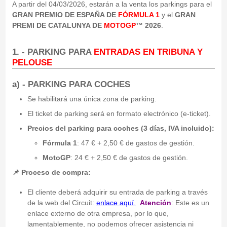
A partir del 04/03/2026, estarán a la venta los parkings para el
GRAN PREMIO DE ESPAÑA DE
FÓRMULA 1
y el
GRAN
PREMI DE CATALUNYA DE
MOTOGP
™ 2026
.
1. - PARKING PARA
ENTRADAS EN TRIBUNA Y
PELOUSE
a) - PARKING PARA
COCHES
Se habilitará una única zona de parking.
El ticket de parking será en formato electrónico (e-ticket).
Precios del parking para coches (3 días, IVA incluido):
Fórmula 1
: 47 € + 2,50 € de gastos de gestión.
MotoGP
: 24 € + 2,50 € de gastos de gestión.
📌 Proceso de compra:
El cliente deberá adquirir su entrada de parking a través
de la web del Circuit:
enlace aquí
.
Atención
: Este es un
enlace externo de otra empresa, por lo que,
lamentablemente,
no podemos ofrecer asistencia ni