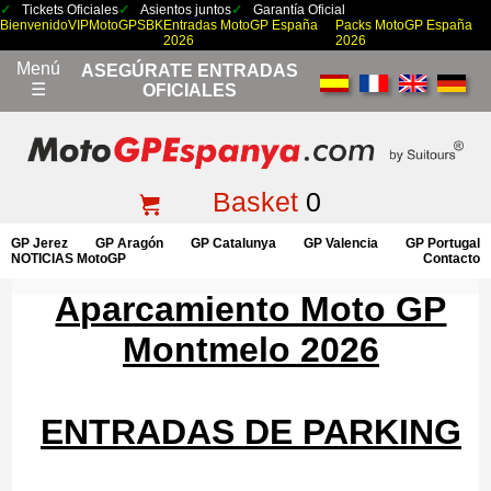
Tickets Oficiales
Asientos juntos
Garantía Oficial
Bienvenido
VIP
MotoGP
SBK
Entradas MotoGP España
Packs MotoGP España
2026
2026
Menú
ASEGÚRATE ENTRADAS
☰
OFICIALES
Basket
0
GP Jerez
GP Aragón
GP Catalunya
GP Valencia
GP Portugal
NOTICIAS MotoGP
Contacto
Aparcamiento Moto GP
Montmelo 2026
ENTRADAS DE PARKING