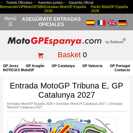
Tickets Oficiales
Asientos juntos
Garantía Oficial
Bienvenido
VIP
MotoGP
SBK
Entradas MotoGP España
Packs MotoGP España
2026
2026
Menú
ASEGÚRATE ENTRADAS
☰
OFICIALES
Basket
0
GP Jerez
GP Aragón
GP Catalunya
GP Valencia
GP Portugal
NOTICIAS MotoGP
Contacto
Entrada MotoGP Tribuna E, GP
Catalunya 2027
Entradas MotoGP España 2026
»
Entradas MotoGP Catalunya 2027
|
Entradas
MotoGP Catalunya 2027