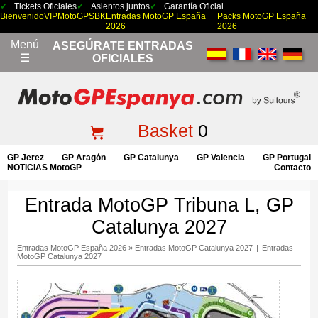
Tickets Oficiales
Asientos juntos
Garantía Oficial
Bienvenido
VIP
MotoGP
SBK
Entradas MotoGP España
Packs MotoGP España
2026
2026
Menú
ASEGÚRATE ENTRADAS
☰
OFICIALES
Basket
0
GP Jerez
GP Aragón
GP Catalunya
GP Valencia
GP Portugal
NOTICIAS MotoGP
Contacto
Entrada MotoGP Tribuna L, GP
Catalunya 2027
Entradas MotoGP España 2026
»
Entradas MotoGP Catalunya 2027
|
Entradas
MotoGP Catalunya 2027