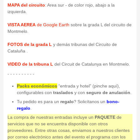
MAPA del circuito
: Area sur - de color rojo, abajo a la
izquierda.
VISTA AEREA
de Google Earth
sobre la grada L del circuito de
Montmelo.
FOTOS de la grada L
y demás tribunas del Circuito de
Cataluña .
VIDEO de la tribuna L
del Circuit de Catalunya en Montmelo.
- - - - - - - - - -
Packs económicos
“entrada y hotel” (pinche aquí),
configurables con
traslados
y con
seguro de anulación
.
Tu pedido es para un
regalo
? Solicítanos un
bono-
regalo
.
La compra de nuestras entradas incluye un
PAQUETE
de
servicios que no se encuentra disponible con otros
proveedores. Entre otras cosas, enviamos a nuestros clientes
por correo electrónico antes del evento el programa con los