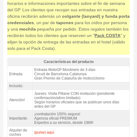
horarios e informaciones importantes sobre el fin de semana
del GP. Los clientes que recojan sus entradas en nuestra
oficina recibirán además un
colgante (lanyard) y funda porta
credenciales
, un par de
tapones
para los oídos por persona
y una
mochila
pequeña por pedido. Estos regalos también los
recibirán todos los clientes que reserven un "
Pack COSTA
" y
elijan la opción de entrega de las entradas en el hotel (válido
solo para el Pack Costa).
Características del producto
Entrada MotoGP Tribuna L, GP Catalunya 2027 - Características del
Entrada MotoGP Montmelo de 3 días
producto
Entrada:
Circuit de Barcelona-Catalunya
Gran Premio de Cataluña de motociclismo
Incluido:
Jueves: Visita Pitlane CON invitación (pendiente
confirmación/aforo limitado)
Atención!
Según horarios oficiales que se publican unos días
antes del GP
¡contratación 100% segura!
Importante:
Agencia oficial PREMIUM
Expertos a su servicio, desde 1989!
Alquiler de
(pulse) aquí
coches