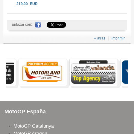
219.00
EUR
Enlazar con:
« atras
imprimir
MotoGP España
MotoGP Catalunya
MotoGP Aragon