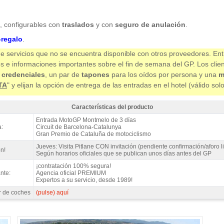
), configurables con
traslados
y con
seguro de anulación
.
regalo
.
e servicios que no se encuentra disponible con otros proveedores. Ent
os e informaciones importantes sobre el fin de semana del GP. Los clie
 credenciales
, un par de
tapones
para los oídos por persona y una
m
TA
" y elijan la opción de entrega de las entradas en el hotel (válido sol
Características del producto
 MotoGP Tribuna B, GP Catalunya 2027 - Características del producto
Entrada MotoGP Montmelo de 3 días
:
Circuit de Barcelona-Catalunya
Gran Premio de Cataluña de motociclismo
Jueves: Visita Pitlane CON invitación (pendiente confirmación/aforo l
n!
Según horarios oficiales que se publican unos días antes del GP
¡contratación 100% segura!
nte:
Agencia oficial PREMIUM
Expertos a su servicio, desde 1989!
r de coches
(pulse) aquí