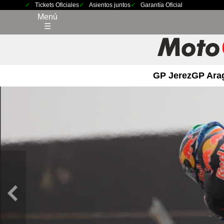
Tickets Oficiales
Asientos juntos
Garantía Oficial
Menú
☰
GP Jerez
GP Ara