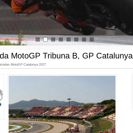
1
2
3
4
5
6
7
8
ada MotoGP Tribuna B, GP Catalunya
ntradas MotoGP Catalunya 2027