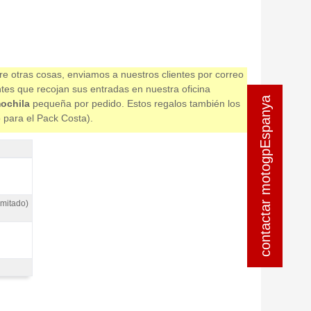
re otras cosas, enviamos a nuestros clientes por correo
ntes que recojan sus entradas en nuestra oficina
contactar motogpEspanya
contactar motogpEspanya
ochila
pequeña por pedido. Estos regalos también los
o para el Pack Costa).
imitado)