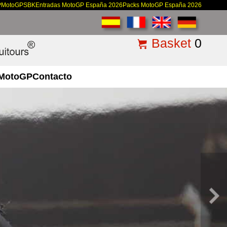
P
MotoGP
SBK
Entradas MotoGP España 2026
Packs MotoGP España 2026
Basket
0
MotoGP
Contacto