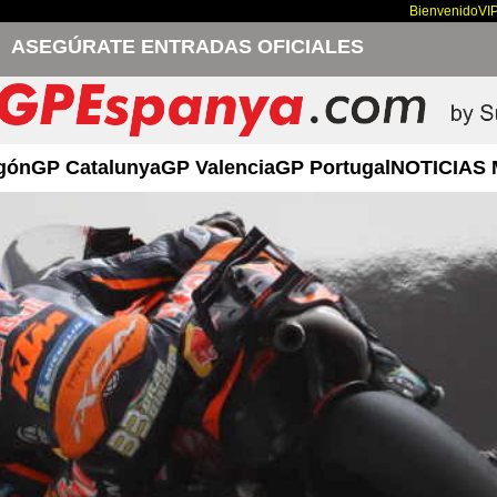
Bienvenido
VI
ASEGÚRATE ENTRADAS OFICIALES
gón
GP Catalunya
GP Valencia
GP Portugal
NOTICIAS 