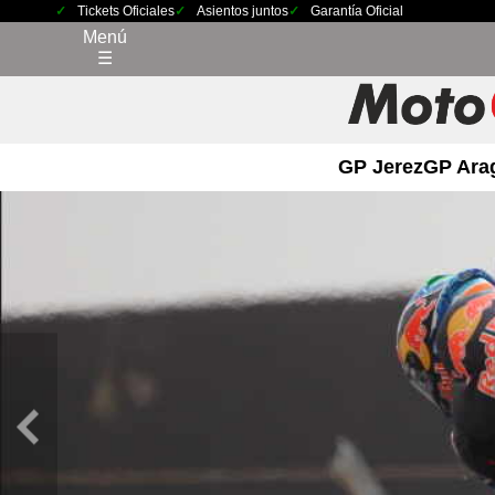
Tickets Oficiales
Asientos juntos
Garantía Oficial
Menú
☰
GP Jerez
GP Ara