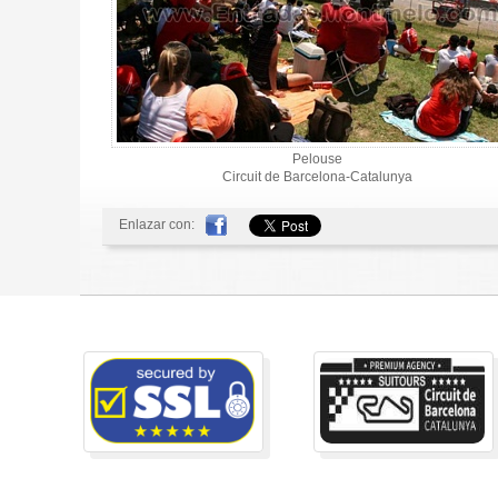
Pelouse
Circuit de Barcelona-Catalunya
Enlazar con: