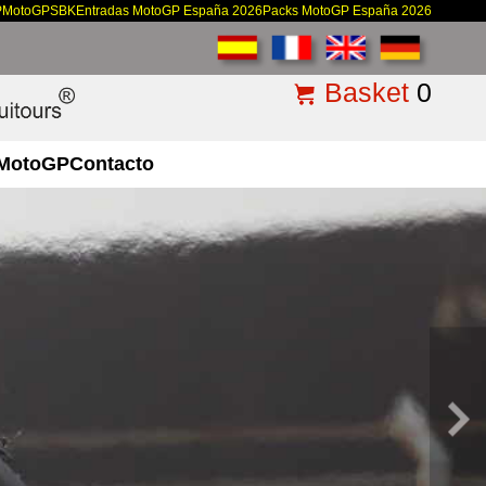
P
MotoGP
SBK
Entradas MotoGP España 2026
Packs MotoGP España 2026
Basket
0
MotoGP
Contacto