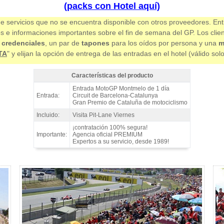
(packs con Hotel aquí)
e servicios que no se encuentra disponible con otros proveedores. Ent
os e informaciones importantes sobre el fin de semana del GP. Los clie
 credenciales
, un par de
tapones
para los oídos por persona y una
m
TA
" y elijan la opción de entrega de las entradas en el hotel (válido sol
Características del producto
Entrada MotoGP Pelouse 1 día, GP Catalunya 2027 - Características 
Entrada MotoGP Montmelo de 1 día
Entrada:
Circuit de Barcelona-Catalunya
Gran Premio de Cataluña de motociclismo
Incluido:
Visita Pit-Lane Viernes
¡contratación 100% segura!
Importante:
Agencia oficial PREMIUM
Expertos a su servicio, desde 1989!