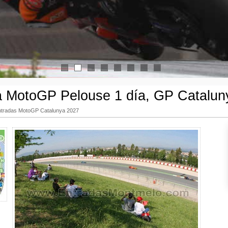
1
2
3
4
5
6
7
8
a MotoGP Pelouse 1 día, GP Catalun
ntradas MotoGP Catalunya 2027