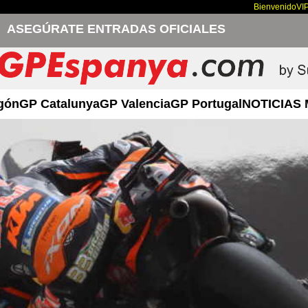
Bienvenido
VI
ASEGÚRATE ENTRADAS OFICIALES
gón
GP Catalunya
GP Valencia
GP Portugal
NOTICIAS 