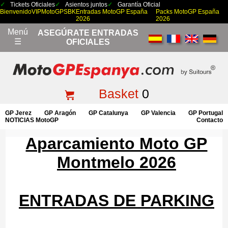
Tickets Oficiales
Asientos juntos
Garantía Oficial
Bienvenido
VIP
MotoGP
SBK
Entradas MotoGP España
Packs MotoGP España
2026
2026
Menú
ASEGÚRATE ENTRADAS
☰
OFICIALES
Basket
0
GP Jerez
GP Aragón
GP Catalunya
GP Valencia
GP Portugal
NOTICIAS MotoGP
Contacto
Aparcamiento Moto GP
Montmelo 2026
ENTRADAS DE PARKING