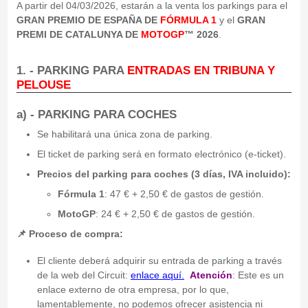
A partir del 04/03/2026, estarán a la venta los parkings para el
GRAN PREMIO DE ESPAÑA DE
FÓRMULA 1
y el
GRAN
PREMI DE CATALUNYA DE
MOTOGP
™ 2026
.
1. - PARKING PARA
ENTRADAS EN TRIBUNA Y
PELOUSE
a) - PARKING PARA
COCHES
Se habilitará una única zona de parking.
El ticket de parking será en formato electrónico (e-ticket).
Precios del parking para coches (3 días, IVA incluido):
Fórmula 1
: 47 € + 2,50 € de gastos de gestión.
MotoGP
: 24 € + 2,50 € de gastos de gestión.
📌 Proceso de compra:
El cliente deberá adquirir su entrada de parking a través
de la web del Circuit:
enlace aquí
.
Atención
: Este es un
enlace externo de otra empresa, por lo que,
lamentablemente,
no podemos ofrecer asistencia ni