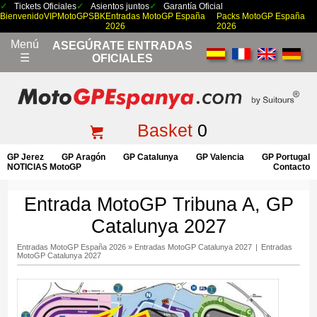
Tickets Oficiales
Asientos juntos
Garantía Oficial
Bienvenido
VIP
MotoGP
SBK
Entradas MotoGP España
Packs MotoGP España
2026
2026
Menú
ASEGÚRATE ENTRADAS
☰
OFICIALES
Basket
0
GP Jerez
GP Aragón
GP Catalunya
GP Valencia
GP Portugal
NOTICIAS MotoGP
Contacto
Entrada MotoGP Tribuna A, GP
Catalunya 2027
Entradas MotoGP España 2026
»
Entradas MotoGP Catalunya 2027
|
Entradas
MotoGP Catalunya 2027