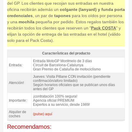
del GP. Los clientes que recojan sus entradas en nuestra
oficina recibirán además un
colgante (lanyard) y funda porta
credenciales
, un par de
tapones
para los oídos por persona
y una
mochila
pequeña por pedido. Estos regalos también los
recibirán todos los clientes que reserven un "
Pack COSTA
" y
elijan la opción de entrega de las entradas en el hotel (válido
solo para el Pack Costa).
Características del producto
Entrada MotoGP Tribuna A, GP Catalunya 2027 - Características del
Entrada MotoGP Montmelo de 3 días
producto
Entrada:
Circuit de Barcelona-Catalunya
Gran Premio de Cataluña de motociclismo
Jueves: Visita Pitlane CON invitación (pendiente
confirmación/aforo limitado)
Atención!
Según horarios oficiales que se publican unos días
antes del GP
¡contratación 100% segura!
Importante:
Agencia oficial PREMIUM
Expertos a su servicio, desde 1989!
Alquiler de
(pulse) aquí
coches
Recomendamos: