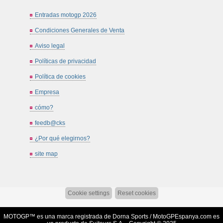
Entradas motogp 2026
Condiciones Generales de Venta
Aviso legal
Políticas de privacidad
Política de cookies
Empresa
cómo?
feedb@cks
¿Por qué elegirnos?
site map
Cookie settings
Reset cookies
MOTOGP™ es una marca registrada de Dorna Sports /
MotoGPEspanya.com
es