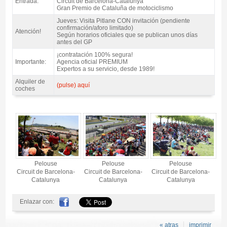
Entrada:
Circuit de Barcelona-Catalunya
Gran Premio de Cataluña de motociclismo
Jueves: Visita Pitlane CON invitación (pendiente
confirmación/aforo limitado)
Atención!
Según horarios oficiales que se publican unos días
antes del GP
¡contratación 100% segura!
Importante:
Agencia oficial PREMIUM
Expertos a su servicio, desde 1989!
Alquiler de
(pulse) aquí
coches
Entrada MotoGP Pelouse, GP Catalunya 2027 - Gallery 4
Pelouse
Pelouse
Pelouse
Circuit de Barcelona-
Circuit de Barcelona-
Circuit de Barcelona-
Catalunya
Catalunya
Catalunya
Enlazar con:
« atras
imprimir