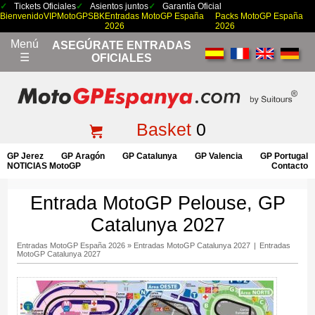
Tickets Oficiales
Asientos juntos
Garantía Oficial
Bienvenido
VIP
MotoGP
SBK
Entradas MotoGP España
Packs MotoGP España
2026
2026
Menú
ASEGÚRATE ENTRADAS
☰
OFICIALES
Basket
0
GP Jerez
GP Aragón
GP Catalunya
GP Valencia
GP Portugal
NOTICIAS MotoGP
Contacto
Entrada MotoGP Pelouse, GP
Catalunya 2027
Entradas MotoGP España 2026
»
Entradas MotoGP Catalunya 2027
|
Entradas
MotoGP Catalunya 2027