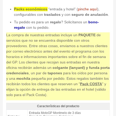
Packs económicos
“entrada y hotel” (
pinche aquí
),
configurables con
traslados
y con
seguro de anulación
.
Tu pedido es para un
regalo
? Solicítanos un
bono-
regalo
con tu pedido.
La compra de nuestras entradas incluye un
PAQUETE
de
servicios que no se encuentra disponible con otros
proveedores. Entre otras cosas, enviamos a nuestros clientes
por correo electrónico antes del evento el programa con los
horarios e informaciones importantes sobre el fin de semana
del GP. Los clientes que recojan sus entradas en nuestra
oficina recibirán además un
colgante (lanyard) y funda porta
credenciales
, un par de
tapones
para los oídos por persona
y una
mochila
pequeña por pedido. Estos regalos también los
recibirán todos los clientes que reserven un "
Pack COSTA
" y
elijan la opción de entrega de las entradas en el hotel (válido
solo para el Pack Costa).
Características del producto
Entrada MotoGP Pelouse, GP Catalunya 2027 - Características del producto
Entrada MotoGP Montmelo de 3 días