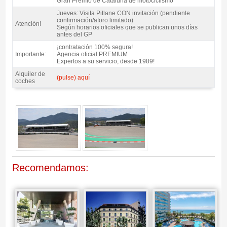
Gran Premio de Cataluña de motociclismo
Jueves: Visita Pitlane CON invitación (pendiente
confirmación/aforo limitado)
Atención!
Según horarios oficiales que se publican unos días
antes del GP
¡contratación 100% segura!
Importante:
Agencia oficial PREMIUM
Expertos a su servicio, desde 1989!
Alquiler de
(pulse) aquí
coches
Entrada MotoGP Tribuna T1, GP Catalunya 2027 - Gallery 4
Recomendamos: