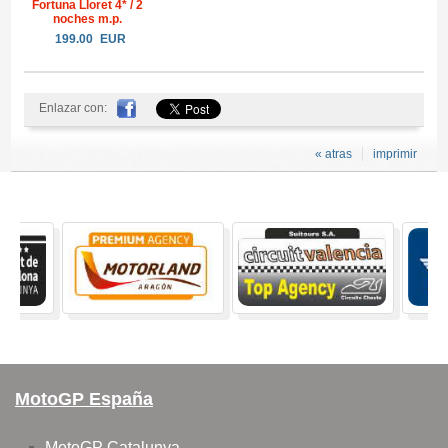
Fortuna Lloret 4* / 2
noches m.p.
199.00
EUR
Enlazar con:
« atras
imprimir
MotoGP España
MotoGP Catalunya