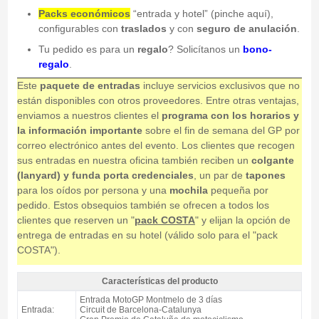
Packs económicos
“entrada y hotel” (pinche aquí),
configurables con
traslados
y con
seguro de anulación
.
Tu pedido es para un
regalo
? Solicítanos un
bono-
regalo
.
Este
paquete de entradas
incluye servicios exclusivos que no
están disponibles con otros proveedores. Entre otras ventajas,
enviamos a nuestros clientes el
programa con los horarios y
la información importante
sobre el fin de semana del GP por
correo electrónico antes del evento. Los clientes que recogen
sus entradas en nuestra oficina también reciben un
colgante
(lanyard) y funda porta credenciales
, un par de
tapones
para los oídos por persona y una
mochila
pequeña por
pedido. Estos obsequios también se ofrecen a todos los
clientes que reserven un "
pack COSTA
" y elijan la opción de
entrega de entradas en su hotel (válido solo para el "pack
COSTA").
Características del producto
Entrada MotoGP Tribuna T1, GP Catalunya 2027 - Características del
Entrada MotoGP Montmelo de 3 días
producto
Entrada:
Circuit de Barcelona-Catalunya