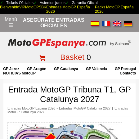
Tickets Oficiales
Asientos juntos
Garantía Oficial
Bienvenido
VIP
MotoGP
SBK
Entradas MotoGP España
Packs MotoGP España
2026
2026
Menú
ASEGÚRATE ENTRADAS
☰
OFICIALES
Basket
0
GP Jerez
GP Aragón
GP Catalunya
GP Valencia
GP Portugal
NOTICIAS MotoGP
Contacto
Entrada MotoGP Tribuna T1, GP
Catalunya 2027
Entradas MotoGP España 2026
»
Entradas MotoGP Catalunya 2027
|
Entradas
MotoGP Catalunya 2027