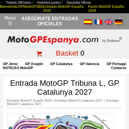
Tickets Oficiales
Asientos juntos
Garantía Oficial
Bienvenido
VIP
MotoGP
SBK
Entradas MotoGP España
Packs MotoGP España
2026
2026
Menú
ASEGÚRATE ENTRADAS
☰
OFICIALES
Basket
0
GP Jerez
GP Aragón
GP Catalunya
GP Valencia
GP Portugal
NOTICIAS MotoGP
Contacto
Entrada MotoGP Tribuna L, GP
Catalunya 2027
Entradas MotoGP España 2026
»
Entradas MotoGP Catalunya 2027
|
Entradas
MotoGP Catalunya 2027