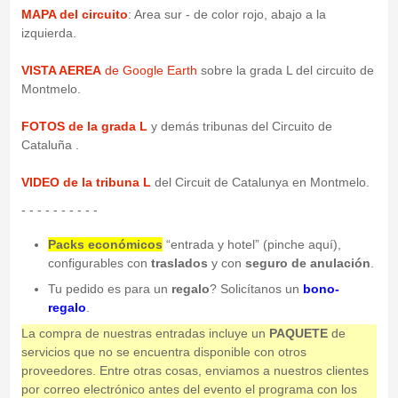
MAPA del circuito
: Area sur - de color rojo, abajo a la
izquierda.
VISTA AEREA
de Google Earth
sobre la grada L del circuito de
Montmelo.
FOTOS de la grada L
y demás tribunas del Circuito de
Cataluña .
VIDEO de la tribuna L
del Circuit de Catalunya en Montmelo.
- - - - - - - - - -
Packs económicos
“entrada y hotel” (pinche aquí),
configurables con
traslados
y con
seguro de anulación
.
Tu pedido es para un
regalo
? Solicítanos un
bono-
regalo
.
La compra de nuestras entradas incluye un
PAQUETE
de
servicios que no se encuentra disponible con otros
proveedores. Entre otras cosas, enviamos a nuestros clientes
por correo electrónico antes del evento el programa con los