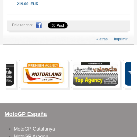
219.00
EUR
Enlazar con:
« atras
imprimir
MotoGP España
MotoGP Catalunya
MotoGP Aragon