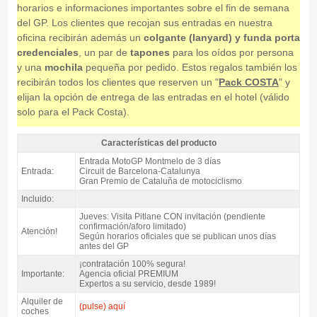
horarios e informaciones importantes sobre el fin de semana
del GP. Los clientes que recojan sus entradas en nuestra
oficina recibirán además un
colgante (lanyard) y funda porta
credenciales
, un par de
tapones
para los oídos por persona
y una
mochila
pequeña por pedido. Estos regalos también los
recibirán todos los clientes que reserven un "
Pack COSTA
" y
elijan la opción de entrega de las entradas en el hotel (válido
solo para el Pack Costa).
Características del producto
Entrada MotoGP Tribuna L, GP Catalunya 2027 - Características del
Entrada MotoGP Montmelo de 3 días
producto
Entrada:
Circuit de Barcelona-Catalunya
Gran Premio de Cataluña de motociclismo
Incluido:
Jueves: Visita Pitlane CON invitación (pendiente
confirmación/aforo limitado)
Atención!
Según horarios oficiales que se publican unos días
antes del GP
¡contratación 100% segura!
Importante:
Agencia oficial PREMIUM
Expertos a su servicio, desde 1989!
Alquiler de
(pulse) aquí
coches