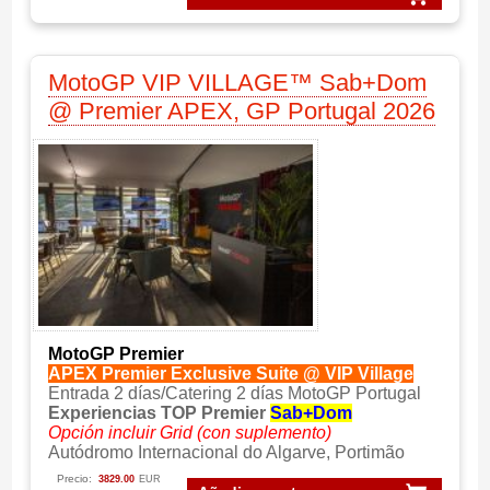
MotoGP VIP VILLAGE™ Sab+Dom
@ Premier APEX, GP Portugal 2026
MotoGP Premier
APEX Premier Exclusive Suite @ VIP Village
Entrada 2 días/Catering 2 días MotoGP Portugal
Experiencias TOP Premier
Sab+Dom
Opción incluir Grid (con suplemento)
Autódromo Internacional do Algarve, Portimão
Precio:
3829.00
EUR