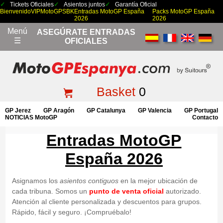
Tickets Oficiales
Asientos juntos
Garantía Oficial
Bienvenido
VIP
MotoGP
SBK
Entradas MotoGP España
Packs MotoGP España
2026
2026
Menú
ASEGÚRATE ENTRADAS
☰
OFICIALES
Basket
0
GP Jerez
GP Aragón
GP Catalunya
GP Valencia
GP Portugal
NOTICIAS MotoGP
Contacto
Entradas MotoGP
España 2026
Asignamos los
asientos contiguos
en la mejor ubicación de
cada tribuna. Somos un
punto de venta oficial
autorizado.
Atención al cliente personalizada y descuentos para grupos.
Rápido, fácil y seguro. ¡Compruébalo!