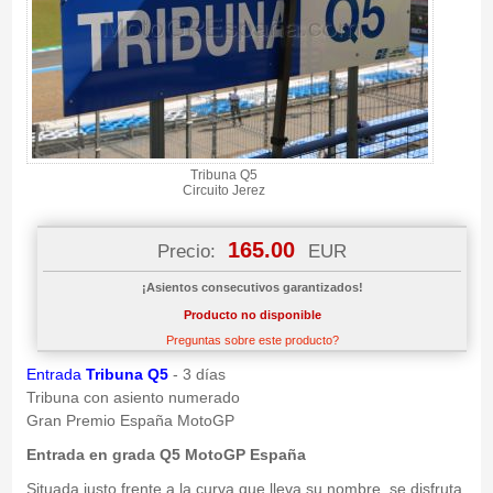
Tribuna Q5
Circuito Jerez
165.00
Precio:
EUR
¡Asientos consecutivos garantizados!
Producto no disponible
Preguntas sobre este producto?
Entrada
Tribuna Q5
- 3 días
Tribuna con asiento numerado
Gran Premio España MotoGP
Entrada en grada Q5 MotoGP España
Situada justo frente a la curva que lleva su nombre, se disfruta