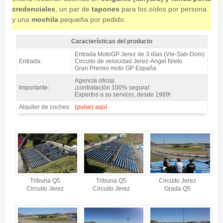
credenciales
, un par de
tapones
para los oídos por persona
y una
mochila
pequeña por pedido.
Características del producto
Entrada MotoGP Tribuna Q5, GP España 2027 - Características del
Entrada MotoGP Jerez de 3 días (Vie-Sab-Dom)
producto
Entrada:
Circuito de velocidad Jerez-Angel Nieto
Gran Premio moto GP España
Agencia oficial
Importante:
¡contratación 100% segura!
Expertos a su servicio, desde 1989!
Alquiler de coches
(pulse) aquí
Entrada MotoGP Tribuna Q5, GP España 2027 - Gallery 4
Tribuna Q5
Tribuna Q5
Circuito Jerez
Circuito Jerez
Circuito Jerez
Grada Q5