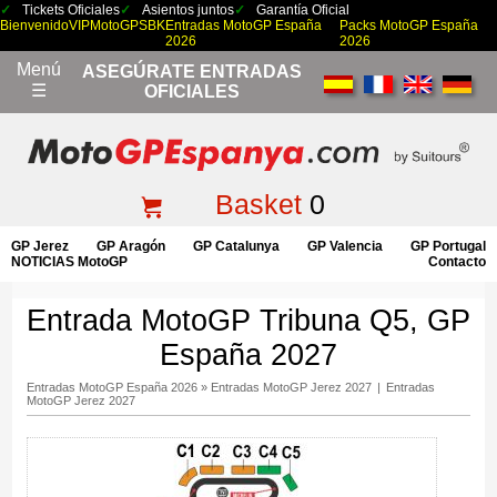
Tickets Oficiales
Asientos juntos
Garantía Oficial
Bienvenido
VIP
MotoGP
SBK
Entradas MotoGP España
Packs MotoGP España
2026
2026
Menú
ASEGÚRATE ENTRADAS
☰
OFICIALES
Basket
0
GP Jerez
GP Aragón
GP Catalunya
GP Valencia
GP Portugal
NOTICIAS MotoGP
Contacto
Entrada MotoGP Tribuna Q5, GP
España 2027
Entradas MotoGP España 2026
»
Entradas MotoGP Jerez 2027
|
Entradas
MotoGP Jerez 2027