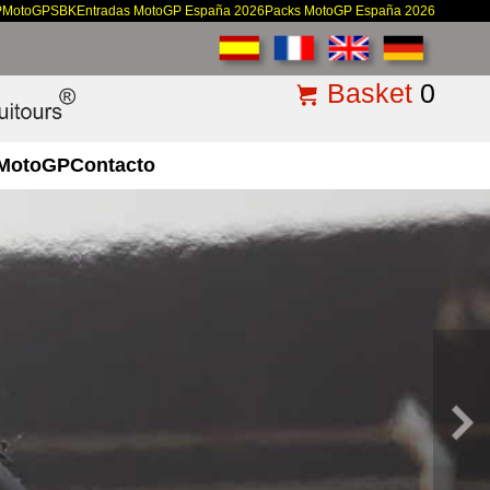
P
MotoGP
SBK
Entradas MotoGP España 2026
Packs MotoGP España 2026
Basket
0
MotoGP
Contacto