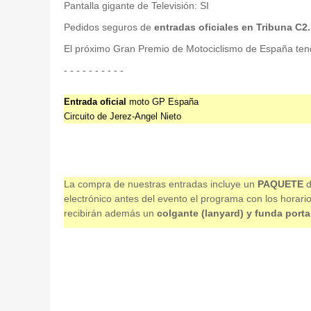
Pantalla gigante de Televisión: SI
Pedidos seguros de
entradas oficiales en Tribuna C2.
El próximo Gran Premio de Motociclismo de España tendrá
- - - - - - - - - -
Entrada oficial
moto GP España
Circuito de Jerez-Angel Nieto
La compra de nuestras entradas incluye un
PAQUETE
d
electrónico antes del evento el programa con los horari
recibirán además un
colgante (lanyard) y funda porta