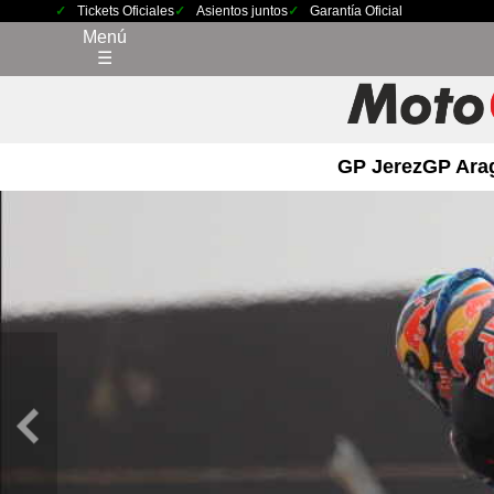
Tickets Oficiales
Asientos juntos
Garantía Oficial
Menú
☰
GP Jerez
GP Ara