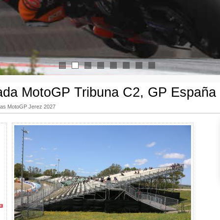
1
2
3
4
5
6
7
8
ada MotoGP Tribuna C2, GP España
das MotoGP Jerez 2027