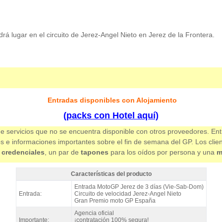
 lugar en el circuito de Jerez-Angel Nieto en Jerez de la Frontera.
Entradas
disponibles con Alojamiento
(packs con Hotel aquí)
e servicios que no se encuentra disponible con otros proveedores. Ent
os e informaciones importantes sobre el fin de semana del GP. Los clie
 credenciales
, un par de
tapones
para los oídos por persona y una
m
Características del producto
Entrada MotoGP Tribuna C2, GP España 2027 - Características del product
Entrada MotoGP Jerez de 3 días (Vie-Sab-Dom)
Entrada:
Circuito de velocidad Jerez-Angel Nieto
Gran Premio moto GP España
Agencia oficial
Importante:
¡contratación 100% segura!