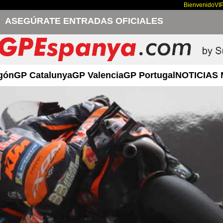
Bienvenido
VI
ASEGÚRATE ENTRADAS OFICIALES
gón
GP Catalunya
GP Valencia
GP Portugal
NOTICIAS 