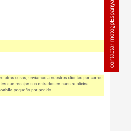
contactar motogpEspanya
contactar motogpEspanya
re otras cosas, enviamos a nuestros clientes por correo
ntes que recojan sus entradas en nuestra oficina
ochila
pequeña por pedido.
o