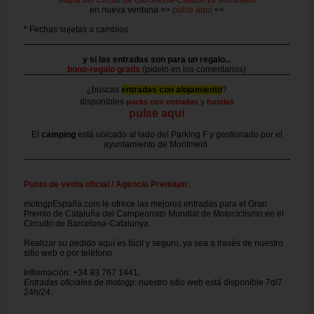
en nueva ventana >>
pulse aquí
<<
*
Fechas sujetas a cambios
y si las entradas son para un regalo...
bono-regalo gratis
(pídelo en los comentarios)
¿buscas
entradas con alojamiento
?
disponibles
packs con entradas y hoteles
pulse aquí
El
camping
está ubicado al lado del Parking F y gestionado por el
ayuntamiento de Montmeló.
Punto de venta oficial / Agencia Premium
:
motogpEspaña.com le ofrece las mejores entradas para el Gran
Premio de Cataluña del Campeonato Mundial de Motociclismo en el
Circuito de Barcelona-Catalunya.
Realizar su pedido aquí es fácil y seguro, ya sea a través de nuestro
sitio web o por teléfono.
Información: +34 93 767 1441.
Entradas oficiales de motogp
: nuestro sitio web está disponible 7d/7
24h/24.