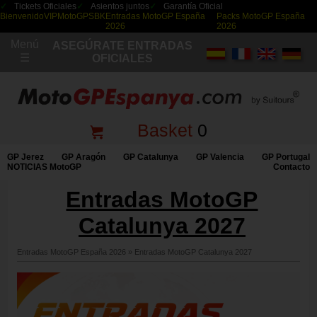
Tickets Oficiales
Asientos juntos
Garantía Oficial
Bienvenido
VIP
MotoGP
SBK
Entradas MotoGP España
Packs MotoGP España
2026
2026
Menú
ASEGÚRATE ENTRADAS
☰
OFICIALES
Basket
0
GP Jerez
GP Aragón
GP Catalunya
GP Valencia
GP Portugal
NOTICIAS MotoGP
Contacto
Entradas MotoGP
Catalunya 2027
Entradas MotoGP España 2026
»
Entradas MotoGP Catalunya 2027