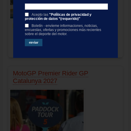
Acepto las
"Políticas de privacidad y
protección de datos *(requerido)"
Entrada VIP
Boletín - envíeme informaciones, noticias,
encuestas, ofertas y promociones más recientes
"
Ducati House - Panorama Village
"
sobre el deporte del motor.
Pase VIP motogp Catalunya
Entradas de 1 o 3 días/con Catering
Producto no disponible
Precio:
242.00
EUR
MotoGP Premier Rider GP
Catalunya 2027