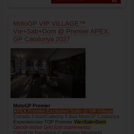
MotoGP VIP VILLAGE™
Vie+Sab+Dom @ Premier APEX,
GP Catalunya 2027
MotoGP Premier
APEX Premier Exclusive Suite @ VIP Village
Entrada 3 días/Catering 3 días MotoGP Catalunya
Experiencias TOP Premier
Vie+Sab+Dom
Opción incluir Grid (con suplemento)
Circuit de Barcelona-Catalunya Montmeló