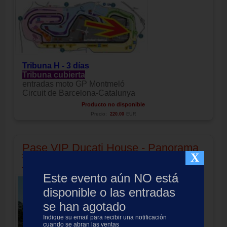
Tribuna H - 3 días
Tribuna cubierta
entradas moto GP Montmeló
Circuit de Barcelona-Catalunya
Producto no disponible
Precio:
220.00
EUR
Pase VIP Ducati House - Panorama
X
Village MotoGP Catalunya 2027
Este evento aún NO está
disponible o las entradas
se han agotado
Indique su email para recibir una notificación
cuando se abran las ventas