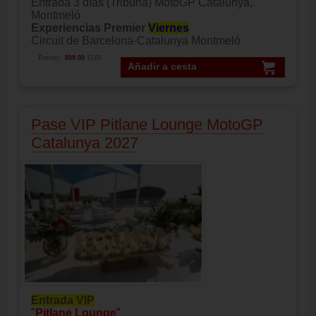
Entrada 3 días (Tribuna) MotoGP Catalunya,
Montmeló
Experiencias Premier
Viernes
Circuit de Barcelona-Catalunya Montmeló
Precio:
899.00
EUR
Añadir a cesta
Pase VIP Pitlane Lounge MotoGP
Catalunya 2027
Entrada VIP
"
Pitlane Lounge
"