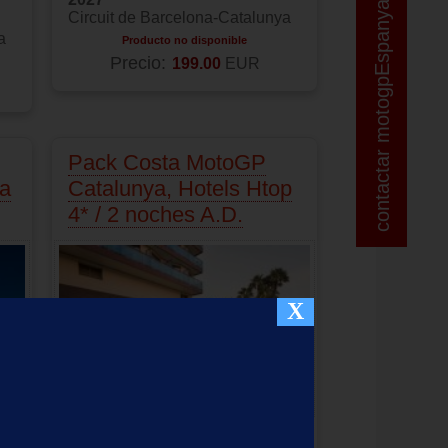
contactar motogpEspanya
contactar motogpEspanya
Circuit de Barcelona-Catalunya
a
Producto no disponible
Precio:
199.00
EUR
Pack Costa MotoGP
ua
Catalunya, Hotels Htop
4* / 2 noches A.D.
X
Hotel de
4 estrellas
ubicado en