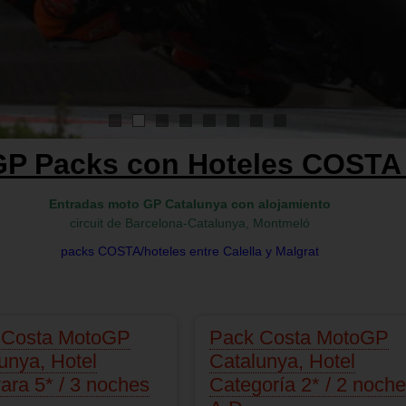
1
2
3
4
5
6
7
8
P Packs con Hoteles COSTA
Entradas moto GP Catalunya
con alojamiento
circuit de Barcelona-Catalunya, Montmeló
packs COSTA/hoteles entre Calella y Malgrat
 Costa MotoGP
Pack Costa MotoGP
unya, Hotel
Catalunya, Hotel
ara 5* / 3 noches
Categoría 2* / 2 noch