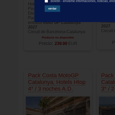
Boletín - envíeme informaciones, noticias, en
Hotel 
Hotel de
3 estrellas
ubicado en
Pineda
Pineda de Mar
Distanci
Distancia al circuito:
35 minutos
Pack in
Pack incluye hotel y
entrad
entrada
moto GP Catalunya
2027
2027
Circuit
Circuit de Barcelona-Catalunya
Producto no disponible
P
Precio:
239.00
EUR
Pack Costa MotoGP
Pack
Catalunya, Hotels Htop
Catal
4* / 3 noches A.D.
3* / 