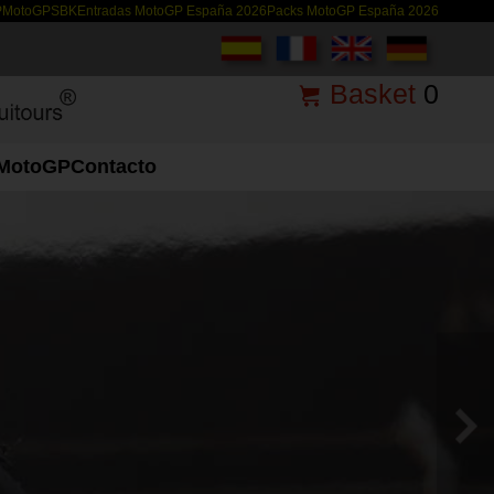
P
MotoGP
SBK
Entradas MotoGP España 2026
Packs MotoGP España 2026
Basket
0
MotoGP
Contacto