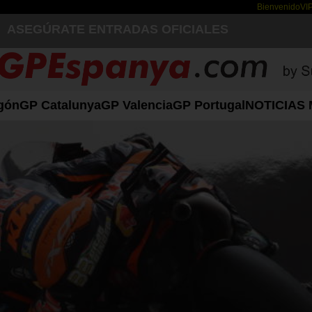
Bienvenido
VI
ASEGÚRATE ENTRADAS OFICIALES
gón
GP Catalunya
GP Valencia
GP Portugal
NOTICIAS 