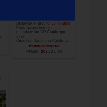
la Costa entre Calella y Santa
n
Susanna:
HTop Amaika/Jadhe
 y
(Calella Palace)/
Pineda Palace
(only adults +18)
/Royal
Sun/Royal Sun Suites
os
Distancia al circuito:
35 minutos
Pack incluye hotel y
entrada
moto GP Catalunya
2027
a
Circuit de Barcelona-Catalunya
Producto no disponible
Precio:
209.00
EUR
s