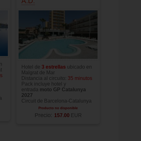
A.D.
n
Hotel de
3
e
strellas
ubicado en
t
Malgrat de Mar
os
Distancia al circuito:
35 minutos
Pack incluye hotel y
entrada
moto GP Catalunya
2027
a
Circuit de Barcelona-Catalunya
Producto no disponible
Precio:
157.00
EUR