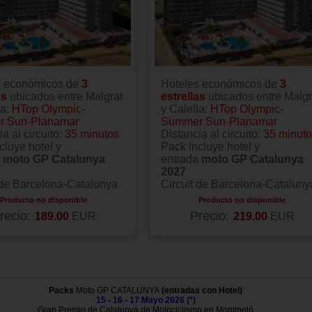
s económicos de
3
Hoteles económicos de
3
as
ubicados entre Malgrat
estrellas
ubicados entre Malgr
la:
HTop Olympic-
y Calella:
HTop Olympic-
 Sun-Planamar
Summer Sun-Planamar
a al circuito:
35 minutos
Distancia al circuito:
35 minut
cluye hotel y
Pack incluye hotel y
a
moto GP Catalunya
entrada
moto GP Catalunya
2027
 de Barcelona-Catalunya
Circuit de Barcelona-Cataluny
Producto no disponible
Producto no disponible
recio:
Precio:
189.00
EUR
219.00
EUR
Packs
Moto GP CATALUNYA
(entradas con Hotel)
15 - 16 - 17 Mayo 2026 (*)
Gran Premio de Catalunya de Motociclismo en Montmeló