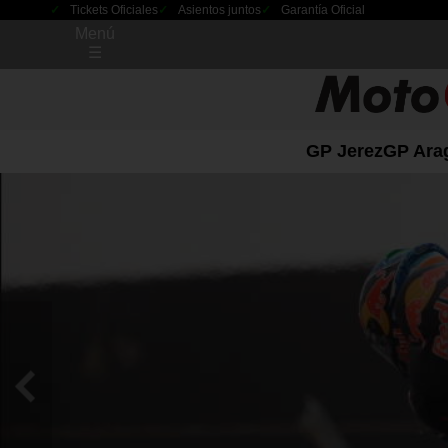
Tickets Oficiales
Asientos juntos
Garantía Oficial
Menú
☰
GP Jerez
GP Ara