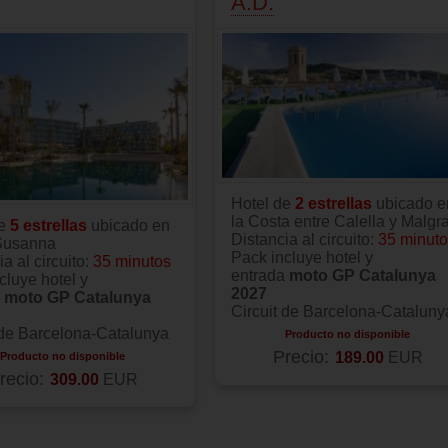
A.D.
Hotel de
2 estrellas
ubicado e
la Costa entre Calella y Malgra
de
5 estrellas
ubicado en
Distancia al circuito:
35 minut
Susanna
Pack incluye hotel y
a al circuito:
35 minutos
entrada
moto GP Catalunya
cluye hotel y
2027
a
moto GP Catalunya
Circuit de Barcelona-Cataluny
 de Barcelona-Catalunya
Producto no disponible
Precio:
189.00
EUR
Producto no disponible
recio:
309.00
EUR