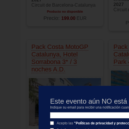
2027
Circuit de Barcelona-Catalunya
Circuit
Producto no disponible
Precio:
199.00
EUR
P
Pack Costa MotoGP
Pack
Catalunya, Hotel
Catal
Sorrabona 3* / 3
Park 
noches A.D.
Este evento aún NO está 
Indique su email para recibir una notificación cua
Acepto las
"Políticas de privacidad y protec