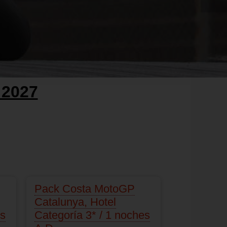
 2027
Pack Costa MotoGP
Catalunya, Hotel
es
Categoría 3* / 1 noches