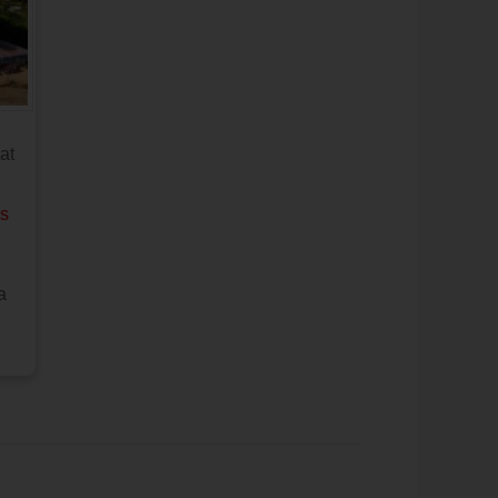
at
os
a