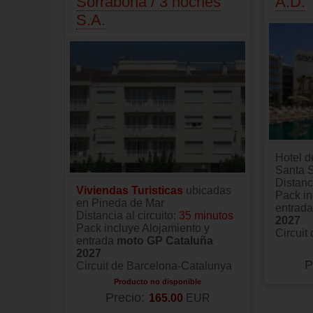
Sorrabona / 3 noches
A.D.
S.A.
Hotel 
Santa 
Distanci
Viviendas Turisticas
ubicadas
Pack in
en Pineda de Mar
entrad
Distancia al circuito:
35 minutos
2027
Pack incluye Alojamiento y
Circuit
entrada
moto GP Cataluña
2027
P
Circuit de Barcelona-Catalunya
Producto no disponible
Precio:
165.00
EUR