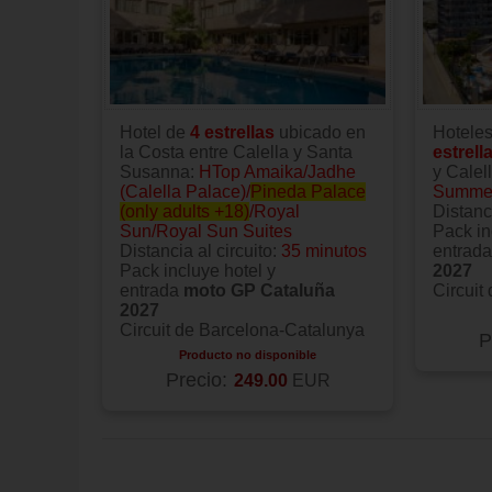
Hotel de
4 estrellas
ubicado en
Hotele
la Costa entre Calella y Santa
estrell
Susanna:
HTop Amaika/Jadhe
y Calel
(Calella Palace)/
Pineda Palace
Summer
(only adults +18)
/Royal
Distanci
Sun/Royal Sun Suites
Pack in
Distancia al circuito:
35 minutos
entrad
Pack incluye hotel y
2027
entrada
moto GP Cataluña
Circuit
2027
Circuit de Barcelona-Catalunya
P
Producto no disponible
Precio:
249.00
EUR