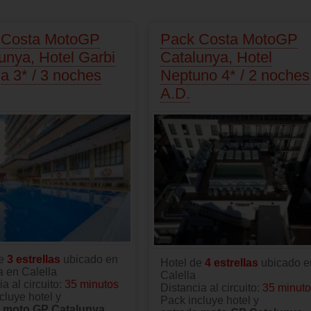
 Costa MotoGP
Pack Costa MotoGP
unya, Hotel Garbi
Catalunya, Hotel
la 3* / 3 noches
Neptuno 4* / 2 noches
A.D.
de
3 estrellas
ubicado en
Hotel de
4 estrellas
ubicado e
a en Calella
Calella
a al circuito:
35 minutos
Distancia al circuito:
35 minut
cluye hotel y
Pack incluye hotel y
a
moto GP Catalunya