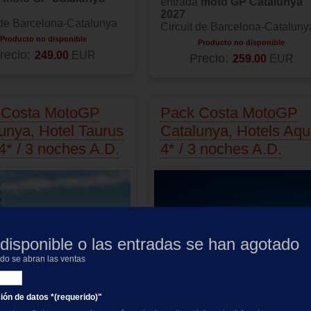
entrada
moto GP Catalunya
2027
 de Barcelona-Catalunya
Circuit de Barcelona-Cataluny
Producto no disponible
Producto no disponible
recio:
249.00
EUR
Precio:
259.00
EUR
 Costa MotoGP
Pack Costa MotoGP
unya, Hotel Taurus
Catalunya, Hotels Aq
4* / 3 noches A.D.
4* / 3 noches A.D.
disponible o las entradas se han agotado
ndo se abran las ventas
ción de datos *(requerido)"