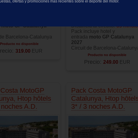
cuestas, ofertas y promociones más recientes sobre el deporte del motor.
de
4 estrellas
ubicado en
Hotel de
4 estrellas
ubicado e
 de Mar
la Costa entre Santa Susanna
a al circuito:
35 minutos
Pineda de
cluye hotel y
Mar:
Aquamarina/Promenade
a
moto GP Catalunya
Distancia al circuito:
35 minut
Pack incluye hotel y
 de Barcelona-Catalunya
entrada
moto GP Catalunya
2027
Producto no disponible
Circuit de Barcelona-Cataluny
recio:
319.00
EUR
Producto no disponible
Precio:
249.00
EUR
 Costa MotoGP
Pack Costa MotoGP
unya, Htop hôtels
Catalunya, Htop hôtel
2 noches A.D.
3* / 3 noches A.D.