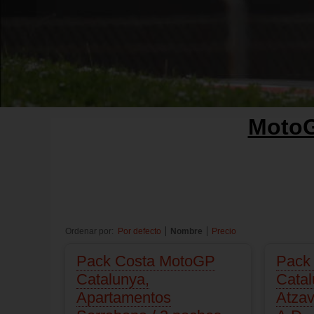
MotoG
Ordenar por:
Por defecto
Nombre
Precio
Pack Costa MotoGP
Pack
Catalunya,
Catal
Apartamentos
Atzav