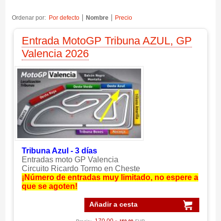
Ordenar por:
Por defecto
Nombre
Precio
Entrada MotoGP Tribuna AZUL, GP
Valencia 2026
Tribuna Azul - 3 días
Entradas moto GP Valencia
Circuito Ricardo Tormo en Cheste
¡Número de entradas muy limitado, no espere a
que se agoten!
Añadir a cesta
170.00