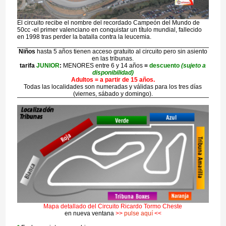
El circuito recibe el nombre del recordado Campeón del Mundo de
50cc -el primer valenciano en conquistar un título mundial, fallecido
en 1998 tras perder la batalla contra la leucemia.
Niños
hasta 5 años tienen acceso gratuito al circuito pero sin asiento
en las tribunas.
tarifa
JUNIOR
:
MENORES entre 6 y 14 años
=
descuento
(sujeto a
disponibilidad)
Adultos = a partir de 15 años.
Todas las localidades son numeradas y válidas para los tres días
(viernes, sábado y domingo).
Mapa detallado del Circuito Ricardo Tormo Cheste
en nueva ventana
>>
pulse aquí
<<