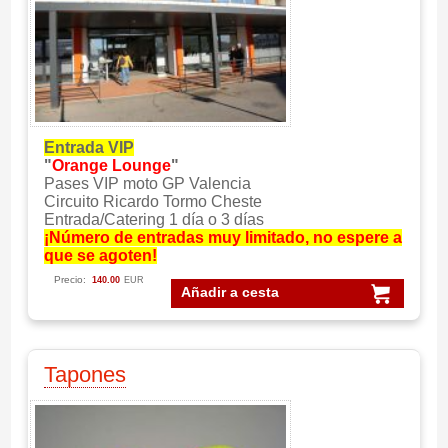
Entrada VIP
"
Orange Lounge
"
Pases VIP moto GP Valencia
Circuito Ricardo Tormo Cheste
Entrada/Catering 1 día o 3 días
¡Número de entradas muy limitado, no espere a
que se agoten!
Precio:
140.00
EUR
Añadir a cesta
Tapones