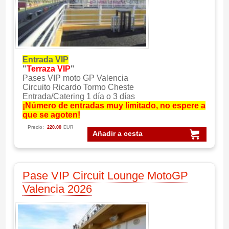
Entrada VIP
"
Terraza VIP
"
Pases VIP moto GP Valencia
Circuito Ricardo Tormo Cheste
Entrada/Catering 1 día o 3 días
¡Número de entradas muy limitado, no espere a
que se agoten!
Precio:
220.00
EUR
Añadir a cesta
Pase VIP Circuit Lounge MotoGP
Valencia 2026