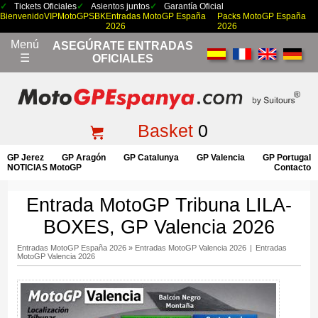
Tickets Oficiales
Asientos juntos
Garantía Oficial
Bienvenido
VIP
MotoGP
SBK
Entradas MotoGP España
Packs MotoGP España
2026
2026
Menú
ASEGÚRATE ENTRADAS
☰
OFICIALES
Basket
0
GP Jerez
GP Aragón
GP Catalunya
GP Valencia
GP Portugal
NOTICIAS MotoGP
Contacto
Entrada MotoGP Tribuna LILA-
BOXES, GP Valencia 2026
Entradas MotoGP España 2026
»
Entradas MotoGP Valencia 2026
|
Entradas
MotoGP Valencia 2026