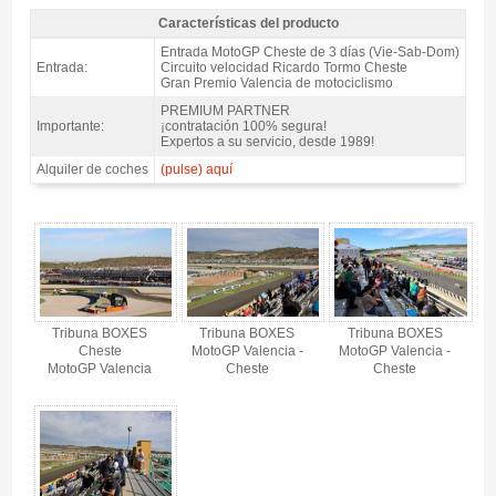
Características del producto
Entrada MotoGP Tribuna LILA-BOXES, GP Valencia 2026 - Características
Entrada MotoGP Cheste de 3 días (Vie-Sab-Dom)
del producto
Entrada:
Circuito velocidad Ricardo Tormo Cheste
Gran Premio Valencia de motociclismo
PREMIUM PARTNER
Importante:
¡contratación 100% segura!
Expertos a su servicio, desde 1989!
Alquiler de coches
(pulse) aquí
Entrada MotoGP Tribuna LILA-BOXES, GP Valencia 2026 - Gallery 4
Tribuna BOXES
Tribuna BOXES
Tribuna BOXES
Cheste
MotoGP Valencia -
MotoGP Valencia -
MotoGP Valencia
Cheste
Cheste