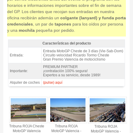
horarios e informaciones importantes sobre el fin de semana
del GP. Los clientes que recojan sus entradas en nuestra
oficina recibirán además un
colgante (lanyard) y funda porta
credenciales
, un par de
tapones
para los oídos por persona
y una
mochila
pequeña por pedido.
Características del producto
Entrada MotoGP Tribuna ROJA, GP Valencia 2026 - Características del
Entrada MotoGP Cheste de 3 días (Vie-Sab-Dom)
producto
Entrada:
Circuito velocidad Ricardo Tormo Cheste
Gran Premio Valencia de motociclismo
PREMIUM PARTNER
Importante:
¡contratación 100% segura!
Expertos a su servicio, desde 1989!
Alquiler de coches
(pulse) aquí
Entrada MotoGP Tribuna ROJA, GP Valencia 2026 - Gallery 4
Tribuna ROJA Cheste
Tribuna ROJA
Tribuna ROJA
MotoGP Valencia
MotoGP Valencia -
MotoGP Valencia -