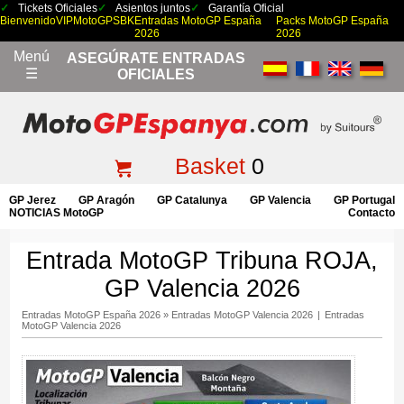
Tickets Oficiales
Asientos juntos
Garantía Oficial
Bienvenido
VIP
MotoGP
SBK
Entradas MotoGP España
Packs MotoGP España
2026
2026
Menú
ASEGÚRATE ENTRADAS
☰
OFICIALES
Basket
0
GP Jerez
GP Aragón
GP Catalunya
GP Valencia
GP Portugal
NOTICIAS MotoGP
Contacto
Entrada MotoGP Tribuna ROJA,
GP Valencia 2026
Entradas MotoGP España 2026
»
Entradas MotoGP Valencia 2026
|
Entradas
MotoGP Valencia 2026