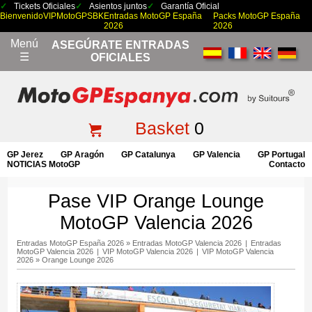
Tickets Oficiales
Asientos juntos
Garantía Oficial
Bienvenido
VIP
MotoGP
SBK
Entradas MotoGP España
Packs MotoGP España
2026
2026
Menú
ASEGÚRATE ENTRADAS
☰
OFICIALES
Basket
0
GP Jerez
GP Aragón
GP Catalunya
GP Valencia
GP Portugal
NOTICIAS MotoGP
Contacto
Pase VIP Orange Lounge
MotoGP Valencia 2026
Entradas MotoGP España 2026
»
Entradas MotoGP Valencia 2026
|
Entradas
MotoGP Valencia 2026
|
VIP MotoGP Valencia 2026
|
VIP MotoGP Valencia
2026
»
Orange Lounge 2026