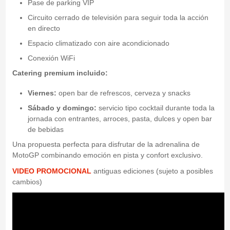
Pase de parking VIP
Circuito cerrado de televisión para seguir toda la acción
en directo
Espacio climatizado con aire acondicionado
Conexión WiFi
Catering premium incluido:
Viernes:
open bar de refrescos, cerveza y snacks
Sábado y domingo:
servicio tipo cocktail durante toda la
jornada con entrantes, arroces, pasta, dulces y open bar
de bebidas
Una propuesta perfecta para disfrutar de la adrenalina de
MotoGP combinando emoción en pista y confort exclusivo.
VIDEO PROMOCIONAL
antiguas ediciones (sujeto a posibles
cambios)