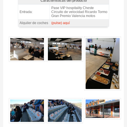
Características del producto
Pase VIP Orange Lounge MotoGP Valencia 2026 - Características
Pase VIP hospitality Cheste
del producto
Entrada:
Circuito de velocidad Ricardo Tormo
Gran Premio Valencia motos
Alquiler de coches
(pulse) aquí
Pase VIP Orange Lounge MotoGP Valencia 2026 - Gallery 4