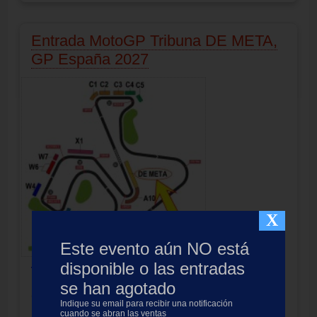
Entrada MotoGP Tribuna DE META,
GP España 2027
X
Este evento aún NO está
disponible o las entradas
Tribuna DE META (
antigua VIP
) - 3 días
Entradas Moto GP Jerez
se han agotado
Circuito de Jerez-Angel Nieto
Indique su email para recibir una notificación
Producto no disponible
cuando se abran las ventas