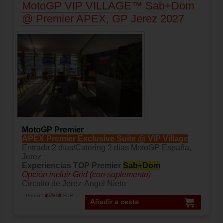
MotoGP VIP VILLAGE™ Sab+Dom
@ Premier APEX, GP Jerez 2027
MotoGP Premier
APEX Premier Exclusive Suite @ VIP Village
Entrada 2 días/Catering 2 días MotoGP España,
Jerez
Experiencias TOP Premier
Sab+Dom
Opción incluir Grid (con suplemento)
Circuito de Jerez-Angel Nieto
Precio:
4579.00
EUR
Añadir a cesta