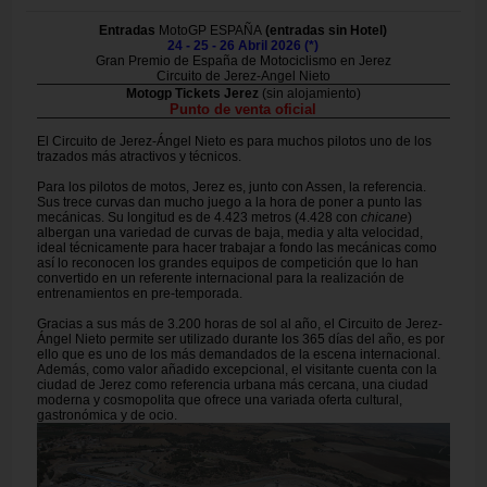
Entradas
MotoGP ESPAÑA
(
entradas sin
Hotel)
24 - 25 - 26 Abril 2026 (*)
Gran Premio de España de Motociclismo en Jerez
Circuito de Jerez-Angel Nieto
Motogp Tickets Jerez
(sin alojamiento)
Punto de venta oficial
El Circuito de Jerez-Ángel Nieto es para muchos pilotos uno de los
trazados más atractivos y técnicos.
Para los pilotos de motos, Jerez es, junto con Assen, la referencia.
Sus trece curvas dan mucho juego a la hora de poner a punto las
mecánicas. Su longitud es de 4.423 metros (4.428 con
chicane
)
albergan una variedad de curvas de baja, media y alta velocidad,
ideal técnicamente para hacer trabajar a fondo las mecánicas como
así lo reconocen los grandes equipos de competición que lo han
convertido en un referente internacional para la realización de
entrenamientos en pre-temporada.
Gracias a sus más de 3.200 horas de sol al año, el Circuito de Jerez-
Ángel Nieto permite ser utilizado durante los 365 días del año, es por
ello que es uno de los más demandados de la escena internacional.
Además, como valor añadido excepcional, el visitante cuenta con la
ciudad de Jerez como referencia urbana más cercana, una ciudad
moderna y cosmopolita que ofrece una variada oferta cultural,
gastronómica y de ocio.