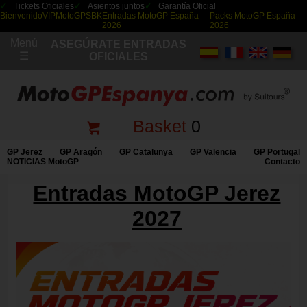
Tickets Oficiales
Asientos juntos
Garantía Oficial
Bienvenido
VIP
MotoGP
SBK
Entradas MotoGP España
Packs MotoGP España
2026
2026
Menú
ASEGÚRATE ENTRADAS
☰
OFICIALES
Basket
0
GP Jerez
GP Aragón
GP Catalunya
GP Valencia
GP Portugal
NOTICIAS MotoGP
Contacto
Entradas MotoGP Jerez
2027