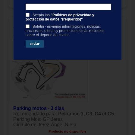
Precio:
194.00
EUR
Acepto las
"Políticas de privacidad y
protección de datos *(requerido)"
Entrada MotoGP Parking, GP
Boletín - envíeme informaciones, noticias,
España 2027
encuestas, ofertas y promociones más recientes
sobre el deporte del motor.
Parking motos - 3 días
Recomendado para:
Pelousse 1, C3, C4 et C5
Parking Moto GP Jerez
Circuito de Jerez-Angel Nieto
Producto no disponible