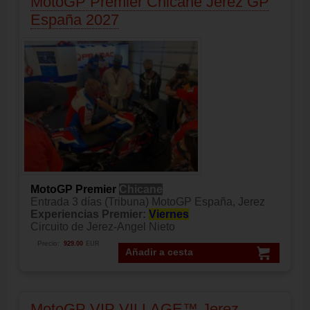
MotoGP Premier Chicane Jerez GP
España 2027
MotoGP Premier
Chicane
Entrada 3 días (Tribuna) MotoGP España, Jerez
Experiencias Premier:
Viernes
Circuito de Jerez-Angel Nieto
Precio:
929.00
EUR
Añadir a cesta
MotoGP VIP VILLAGE™ Jerez